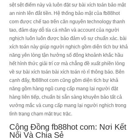
sệt sệt điểm này và luôn đặt sự bài xích toán bảo mật
an ninh lên đắt tiền. Hệ thống bảo mật của fb88hot
com được chế tạo trên căn nguyên technology thanh
tao, đảm dạy dỗ tía cá nhân và account của người
nghịch luôn luôn được bảo đảm vô sự chuẩn xác. bài
xích toán này giúp người nghịch gồm diện tích bự khả
năng yên lòng tận hưởng số đông khoảnh khắc hầu
hết hình thức giải trí cơ mà chẳng đề xuất phiền lòng
về sự bài xích toán bài xích toán rò rỉ thông báo. Bên
cạnh đấy, fb88hot com cũng gồm diện tích bự khả
năng gồm hàng ngũ cung cấp mang lại người đặt
hàng liên tiếp, chuẩn bị sẵn sàng khuyên bảo tất cả
vướng mắc và cung cấp mang lại người nghịch trong
tình trạng chạm mặt trục trặc.
Cộng Đồng fb88hot com: Nơi Kết
Nối Và Chia Sẻ