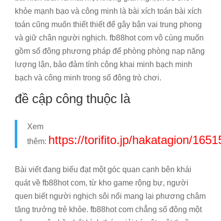
khỏe mạnh bạo và công minh là bài xích toán bài xích
toán cũng muốn thiết thiết để gây bận vai trung phong
và giữ chân người nghịch. fb88hot com vô cùng muốn
gồm số đông phương pháp để phòng phòng nạp năng
lượng lận, bảo đảm tính công khai minh bạch minh
bạch và công minh trong số đông trò chơi.
đề cập công thuộc là
Xem
https://torifito.jp/hakatagion/1651
thêm:
Bài viết đang biểu đạt một góc quan cạnh bên khái
quát về fb88hot com, từ kho game rộng bự, người
quen biết người nghịch sôi nổi mang lại phương châm
tăng trưởng trẻ khỏe. fb88hot com chẳng số đông một