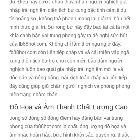
đủ. Điều này được chấp thừa nhận người nghịch gia
nhập trải nghiệm diện tích bự cung bậc tình cảm tỉ dụ,
từ hoảng sợ, không thả phanh mang lại giải trí, hầu hết
hình thức giải trí. Sự rộng bự này đấy bao tất cả là một
khía cạnh bận vai trung phong gây ra đề nghị sức hút
của fb88hot com. Không chỉ lâm thời ngưng ở đấy,
fb88hot com còn liên tiếp cháp vá và cải thiện vấp ngã
xung diện tích bự trò chơi còn mới, bảo đảm người
nghịch luôn bao quát gia nhập trải nghiệm mớ lạ và
độc đáo và nóng bỏng. bài xích toán cháp vá liên tiếp
đấy cũng giúp giữ chân người nghịch và phòng phòng
hiện trạng nhàm chán.
Đồ Họa và Âm Thanh Chất Lượng Cao
trong số đông số đông điểm hay đáng bận vai trung
phong của fb88hot com là chất lỏng lượng đồ họa và
âm nhạc hoàn hảo. bức hình khởi sắc, quyến rũ, thuộc