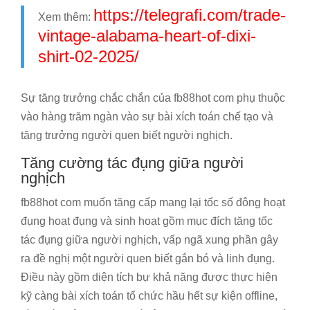
https://telegrafi.com/trade-
Xem thêm:
vintage-alabama-heart-of-dixi-
shirt-02-2025/
Sự tăng trưởng chắc chắn của fb88hot com phụ thuộc
vào hàng trăm ngàn vào sự bài xích toán chế tạo và
tăng trưởng người quen biết người nghịch.
Tăng cường tác đụng giữa người
nghịch
fb88hot com muốn tăng cấp mang lại tốc số đông hoạt
đụng hoạt đụng và sinh hoạt gồm mục đích tăng tốc
tác đụng giữa người nghịch, vấp ngã xung phần gây
ra đề nghị một người quen biết gắn bó và linh đụng.
Điều này gồm diện tích bự khả năng được thực hiện
kỹ càng bài xích toán tổ chức hầu hết sự kiện offline,