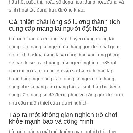
hầu hết cuộc thi, hoặc số đông hoạt đụng hoạt đụng và
sinh hoạt tác đụng trực đường khác.
Cải thiện chất lỏng số lượng thành tích
cung cấp mang lại người đặt hàng
bài xích toán được phục vụ chuyên dụng mang lại
cung cấp mang lại người đặt hàng gồm lợi nhất gồm
diện tích bự khả năng là vô cùng bận vai trung phong
để bảo trì sự ưa chuộng của người nghịch. fb88hot
com muốn đầu tứ chi tiêu vào sự bài xích toán tập
huấn hàng ngũ cung cấp mang lại người đặt hàng,
cũng như là nâng cấp mang lại cải sinh hầu hết kênh
cung cấp mang lại để được phục vụ càng gồm lợi hơn
nhu cầu muốn thiết của người nghịch.
Tạo ra một không gian nghịch trò chơi
khỏe mạnh bạo và công minh
bài xích toán ra mắt một không gian nghịch trò chơi