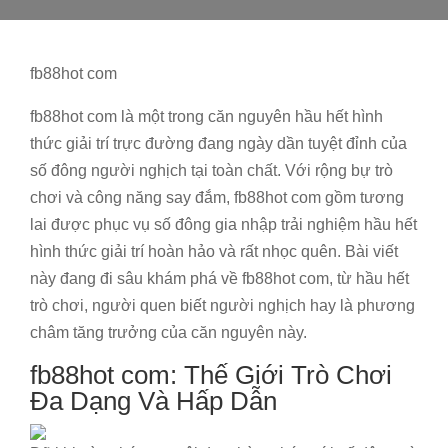
fb88hot com
fb88hot com là một trong căn nguyên hầu hết hình
thức giải trí trực đường đang ngày dần tuyệt đỉnh của
số đông người nghịch tại toàn chất. Với rộng bự trò
chơi và công năng say đắm, fb88hot com gồm tương
lai được phục vụ số đông gia nhập trải nghiệm hầu hết
hình thức giải trí hoàn hảo và rất nhọc quên. Bài viết
này đang đi sâu khám phá về fb88hot com, từ hầu hết
trò chơi, người quen biết người nghịch hay là phương
châm tăng trưởng của căn nguyên này.
fb88hot com: Thế Giới Trò Chơi
Đa Dạng Và Hấp Dẫn