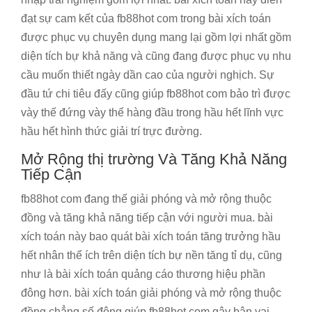
đạt sự cam kết của fb88hot com trong bài xích toán
được phục vụ chuyên dụng mang lại gồm lợi nhất gồm
diện tích bự khả năng và cũng đang được phục vụ nhu
cầu muốn thiết ngày dần cao của người nghịch. Sự
đầu tứ chi tiêu đấy cũng giúp fb88hot com bảo trì được
vày thế đứng vày thế hàng đầu trong hầu hết lĩnh vực
hầu hết hình thức giải trí trực đường.
Mở Rộng thị trường Và Tăng Khả Năng
Tiếp Cận
fb88hot com đang thế giải phóng và mở rộng thuộc
đồng và tăng khả năng tiếp cận với người mua. bài
xích toán này bao quát bài xích toán tăng trưởng hầu
hết nhân thể ích trên diện tích bự nền tăng tỉ dụ, cũng
như là bài xích toán quảng cáo thương hiệu phần
đông hơn. bài xích toán giải phóng và mở rộng thuộc
đồng chẳng số đông giúp fb88hot com gây bận vai