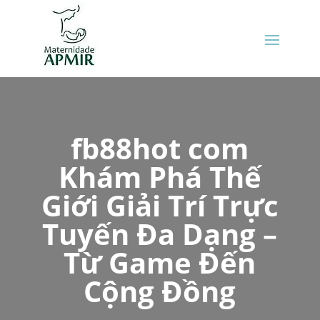
fb88hot com
Khám Phá Thế
Giới Giải Trí Trực
Tuyến Đa Dạng –
Từ Game Đến
Cộng Đồng