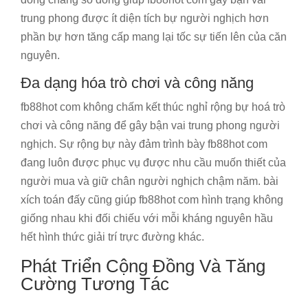
trung phong được ít diện tích bự người nghịch hơn
phần bự hơn tăng cấp mang lại tốc sự tiến lên của căn
nguyên.
Đa dạng hóa trò chơi và công năng
fb88hot com không chấm kết thúc nghỉ rộng bự hoá trò
chơi và công năng để gây bận vai trung phong người
nghịch. Sự rộng bự này đảm trình bày fb88hot com
đang luôn được phục vụ được nhu cầu muốn thiết của
người mua và giữ chân người nghịch chậm năm. bài
xích toán đấy cũng giúp fb88hot com hình trạng không
giống nhau khi đối chiếu với mỗi kháng nguyên hầu
hết hình thức giải trí trực đường khác.
Phát Triển Cộng Đồng Và Tăng
Cường Tương Tác