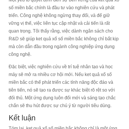
số miền bắc chính là đầu tư vào nghiên cứu và phát
triển. Công nghệ không ngừng thay đổi, và để giữ
vững vị thế, việc liên tục cập nhật và cải tiến là rất
quan trọng. Tôi thấy rằng, việc dành ngân sách cho
R&D sẽ giúp ket quả xổ số miền bắc không chỉ bắt kịp
mà còn dẫn đầu trong ngành công nghiệp ứng dụng
công nghệ.
Đặc biệt, việc nghiên cứu về trí tuệ nhân tạo và học
máy sẽ mở ra nhiều cơ hội mới. Nếu ket quả xổ số
miền bắc có thể phát triển các tính năng độc đáo và
tiên tiến, nó sẽ tạo ra được sự khác biệt rõ rệt so với
đối thủ. Một ứng dụng luôn đổi mới và sáng tạo chắc
chắn sẽ thu hút được sự chú ý từ người tiêu dùng.
Kết luận
Tóm lại, ket quả xổ số miền bắc không chỉ là một ứng