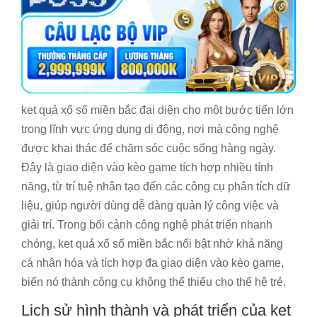
ket quả xổ số miền bắc đại diện cho một bước tiến lớn
trong lĩnh vực ứng dụng di động, nơi mà công nghệ
được khai thác để chăm sóc cuộc sống hàng ngày.
Đây là giao diện vào kèo game tích hợp nhiều tính
năng, từ trí tuệ nhân tạo đến các công cụ phân tích dữ
liệu, giúp người dùng dễ dàng quản lý công việc và
giải trí. Trong bối cảnh công nghệ phát triển nhanh
chóng, ket quả xổ số miền bắc nổi bật nhờ khả năng
cá nhân hóa và tích hợp đa giao diện vào kèo game,
biến nó thành công cụ không thể thiếu cho thế hệ trẻ.
Lịch sử hình thành và phát triển của ket