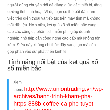
người dùng chuyển đổi dễ dàng giữa các thiết bị, tăng
cường tính linh hoạt. Ví dụ, bạn có thể bắt đầu làm
việc trên điện thoại và tiếp tục trên máy tính mà không
mất dữ liệu. Hơn nữa, ket quả xổ số miền bắc cung
cấp các công cụ phân tích miễn phí, giúp doanh
nghiệp nhỏ tiếp cận công nghệ cao cấp mà không tốn
kém. Điều này không chỉ thúc đẩy sáng tạo mà còn
góp phần vào sự phát triển kinh tế.
Tính năng nổi bật của ket quả xổ
số miền bắc
Xem
http://www.uniontrading.vn/wp-
thêm:
archives/hanh-trinh-kham-pha-
https-888b-coffee-ca-phe-tuyet-