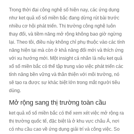
Trong thời đại công nghệ số hiện nay, các ứng dụng
như ket quả xổ số miền bắc đang dừng rút bài trước
nhiều cơ hội phát triển. Thị trường công nghệ luôn
thay đổi, và tiềm năng mở rộng không bao giờ ngừng
lại. Theo tôi, điều này không chỉ phụ thuộc vào các tính
năng hiện tại mà còn ở khả năng đổi mới và thích ứng
với xu hướng mới. Một insight cá nhân là nếu ket quả
xổ số miền bắc có thể tập trung vào việc phát triển các
tính năng bền vững và thân thiện với môi trường, nó
sẽ tạo ra được sự khác biệt lớn trong mắt người tiêu
dùng.
Mở rộng sang thị trường toàn cầu
ket quả xổ số miền bắc có thể xem xét việc mở rộng ra
thị trường quốc tế, đặc biệt là ở khu vực châu Á, nơi
có nhu cầu cao về ứng dụng giải trí và công việc. So