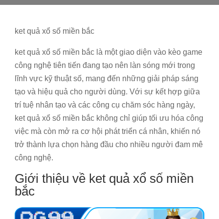
ket quả xổ số miền bắc
ket quả xổ số miền bắc là một giao diện vào kèo game
công nghệ tiên tiến đang tạo nên làn sóng mới trong
lĩnh vực kỹ thuật số, mang đến những giải pháp sáng
tạo và hiệu quả cho người dùng. Với sự kết hợp giữa
trí tuệ nhân tạo và các công cụ chăm sóc hàng ngày,
ket quả xổ số miền bắc không chỉ giúp tối ưu hóa công
việc mà còn mở ra cơ hội phát triển cá nhân, khiến nó
trở thành lựa chọn hàng đầu cho nhiều người đam mê
công nghệ.
Giới thiệu về ket quả xổ số miền
bắc