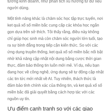
tưởng kinh doanh, như phân tích xu hướng từ dữ liệu
người dùng.
Một tính năng khác là chăm sóc học tập trực tuyến, nơi
ket quả xổ số miền bắc cung cấp các khóa học ngắn
gọn dựa trên sở thích. Tôi thấy rằng, điều này không
chỉ giúp học sinh mà còn chăm sóc người lớn tuổi, tạo
ra sự bình đẳng trong tiếp cận kiến thức. So với các
ứng dụng truyền thống, ket quả xổ số miền bắc nổi bật
nhờ khả năng cập nhật nội dung bằng cược thời gian
thực, đảm bảo thông tin luôn mới mẻ. Ví dụ, nếu bạn
đang học về công nghệ, ứng dụng sẽ tự động cập nhật
các tin tức mới nhất về AI. Tuy nhiên, thách thức là
đảm bảo tính chính xác của thông tin, và ket quả xổ số
miền bắc đã giải quyết bằng cách hợp tác với các
nguồn uy tín.
Ưu điểm cạnh tranh so với các giao