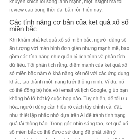
khuyến khích lối sống lành mạnh, một insight mà tôi
review cao trong thời đại bận rộn hiện nay.
Các tính năng cơ bản của ket quả xổ số
miền bắc
Khi khám phá ket quả xổ số miền bắc, người dùng sẽ
ấn tượng với màn hình đơn giản nhưng mạnh mẽ, bao
gồm các tính năng như quản lý lịch trình và phân tích
dữ liệu. Tôi phân tích rằng, điểm mạnh của ket quả xổ
số miền bắc nằm ở khả năng kết nối với các ứng dụng
khác, tạo thành một mạng lưới thông minh. Ví dụ, nó
có thể đồng bộ hóa với email và lịch Google, giúp bạn
không bỏ lỡ bất kỳ cuộc họp nào. Tuy nhiên, để tối ưu
hóa, người dùng cần hiểu rõ cách tùy chỉnh cài đặt,
như thiết lập nhắc nhở dựa trên AI để tránh tình trạng
quá tải thông báo. Trong góc nhìn sáng tạo, ket quả xổ
số miền bắc có thể được sử dụng để phát triển ý