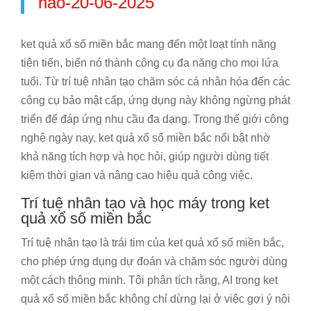
hao-20-06-2025
ket quả xổ số miền bắc mang đến một loạt tính năng
tiên tiến, biến nó thành công cụ đa năng cho mọi lứa
tuổi. Từ trí tuệ nhân tạo chăm sóc cá nhân hóa đến các
công cụ bảo mật cấp, ứng dụng này không ngừng phát
triển để đáp ứng nhu cầu đa dạng. Trong thế giới công
nghệ ngày nay, ket quả xổ số miền bắc nổi bật nhờ
khả năng tích hợp và học hỏi, giúp người dùng tiết
kiệm thời gian và nâng cao hiệu quả công việc.
Trí tuệ nhân tạo và học máy trong ket
quả xổ số miền bắc
Trí tuệ nhân tạo là trái tim của ket quả xổ số miền bắc,
cho phép ứng dụng dự đoán và chăm sóc người dùng
một cách thông minh. Tôi phân tích rằng, AI trong ket
quả xổ số miền bắc không chỉ dừng lại ở việc gợi ý nội