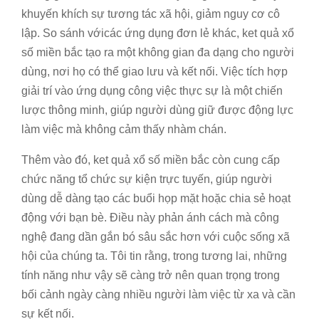
khuyến khích sự tương tác xã hội, giảm nguy cơ cô
lập. So sánh vớicác ứng dụng đơn lẻ khác, ket quả xổ
số miền bắc tạo ra một không gian đa dạng cho người
dùng, nơi họ có thể giao lưu và kết nối. Việc tích hợp
giải trí vào ứng dụng công việc thực sự là một chiến
lược thông minh, giúp người dùng giữ được động lực
làm việc mà không cảm thấy nhàm chán.
Thêm vào đó, ket quả xổ số miền bắc còn cung cấp
chức năng tổ chức sự kiện trực tuyến, giúp người
dùng dễ dàng tạo các buổi họp mặt hoặc chia sẻ hoạt
động với bạn bè. Điều này phản ánh cách mà công
nghệ đang dần gắn bó sâu sắc hơn với cuộc sống xã
hội của chúng ta. Tôi tin rằng, trong tương lai, những
tính năng như vậy sẽ càng trở nên quan trọng trong
bối cảnh ngày càng nhiều người làm việc từ xa và cần
sự kết nối.