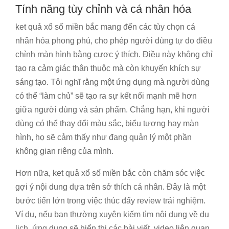
Tính năng tùy chỉnh và cá nhân hóa
ket quả xổ số miền bắc mang đến các tùy chọn cá
nhân hóa phong phú, cho phép người dùng tự do điều
chỉnh màn hình bằng cược ý thích. Điều này không chỉ
tạo ra cảm giác thân thuộc mà còn khuyến khích sự
sáng tạo. Tôi nghĩ rằng một ứng dụng mà người dùng
có thể “làm chủ” sẽ tạo ra sự kết nối mạnh mẽ hơn
giữa người dùng và sản phẩm. Chẳng hạn, khi người
dùng có thể thay đổi màu sắc, biểu tượng hay màn
hình, họ sẽ cảm thấy như đang quản lý một phần
không gian riêng của mình.
Hơn nữa, ket quả xổ số miền bắc còn chăm sóc việc
gợi ý nội dung dựa trên sở thích cá nhân. Đây là một
bước tiến lớn trong việc thúc đẩy review trải nghiệm.
Ví dụ, nếu bạn thường xuyên kiếm tìm nội dung về du
lịch, ứng dụng sẽ hiển thị các bài viết, video liên quan