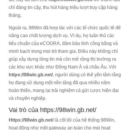
chỉ đáng tin cậy, thu hút hàng triệu lượt truy cập hàng
tháng.
Ngoài ra, 98Win đã hợp tác với các tổ chức quốc tế để
nâng cao chất lượng dịch vụ. Ví dụ, họ tuân thủ các
tiêu chuẩn của eCOGRA, đảm bảo tính công bằng và
minh bạch trong mọi trò tham gia. Điều này không chỉ
giúp xây dựng lòng tin mà còn mở rộng thị trường ra
các khu vực khác như Đông Nam Á và châu Âu. Với
https://98win.gb.net/
, người dùng có thể yên tâm rằng
họ đang sử dụng một nền tảng đã qua nhiều năm
hoàn thiện, mang lại trải nghiệm cá gửi cược hiện đại
và chuyên nghiệp.
Vai trò của https://98win.gb.net/
Https://98win.gb.net/
là cốt lõi của hệ thống 98Win,
hoạt động như một gateway an toàn cho mọi hoạt