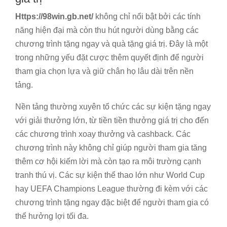
Https://98win.gb.net/
không chỉ nổi bật bởi các tính
năng hiện đại mà còn thu hút người dùng bằng các
chương trình tặng ngay và quà tặng giá trị. Đây là một
trong những yếu đặt cược thêm quyết định để người
tham gia chọn lựa và giữ chân họ lâu dài trên nền
tảng.
Nền tảng thường xuyên tổ chức các sự kiện tặng ngay
với giải thưởng lớn, từ tiền tiền thưởng giá trị cho đến
các chương trình xoay thưởng và cashback. Các
chương trình này không chỉ giúp người tham gia tăng
thêm cơ hội kiếm lời mà còn tạo ra môi trường cạnh
tranh thú vị. Các sự kiện thể thao lớn như World Cup
hay UEFA Champions League thường đi kèm với các
chương trình tặng ngay đặc biệt để người tham gia có
thể hưởng lợi tối đa.