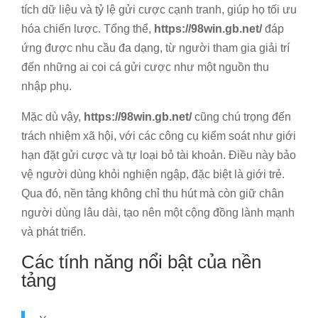
tích dữ liệu và tỷ lệ gửi cược cạnh tranh, giúp họ tối ưu
hóa chiến lược. Tổng thể,
https://98win.gb.net/
đáp
ứng được nhu cầu đa dạng, từ người tham gia giải trí
đến những ai coi cá gửi cược như một nguồn thu
nhập phụ.
Mặc dù vậy,
https://98win.gb.net/
cũng chú trọng đến
trách nhiệm xã hội, với các công cụ kiểm soát như giới
hạn đặt gửi cược và tự loại bỏ tài khoản. Điều này bảo
vệ người dùng khỏi nghiện ngập, đặc biệt là giới trẻ.
Qua đó, nền tảng không chỉ thu hút mà còn giữ chân
người dùng lâu dài, tạo nên một cộng đồng lành mạnh
và phát triển.
Các tính năng nổi bật của nền
tảng