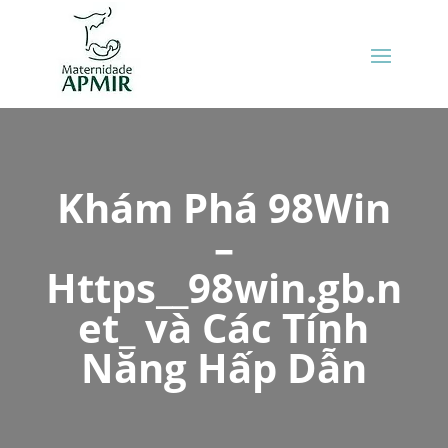
Khám Phá 98Win
–
Https__98win.gb.n
et_ và Các Tính
Năng Hấp Dẫn