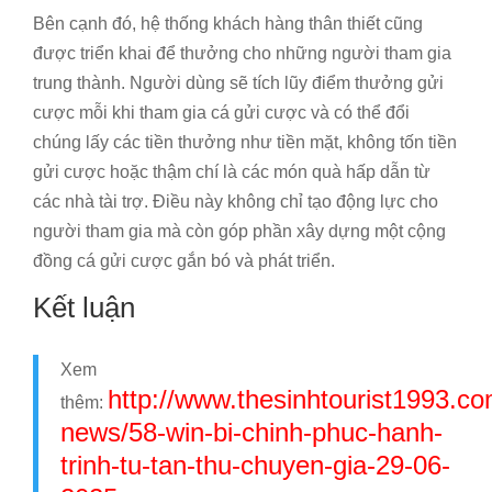
Bên cạnh đó, hệ thống khách hàng thân thiết cũng
được triển khai để thưởng cho những người tham gia
trung thành. Người dùng sẽ tích lũy điểm thưởng gửi
cược mỗi khi tham gia cá gửi cược và có thể đổi
chúng lấy các tiền thưởng như tiền mặt, không tốn tiền
gửi cược hoặc thậm chí là các món quà hấp dẫn từ
các nhà tài trợ. Điều này không chỉ tạo động lực cho
người tham gia mà còn góp phần xây dựng một cộng
đồng cá gửi cược gắn bó và phát triển.
Kết luận
Xem
http://www.thesinhtourist1993.c
thêm:
news/58-win-bi-chinh-phuc-hanh-
trinh-tu-tan-thu-chuyen-gia-29-06-