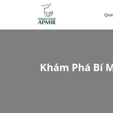
Que
Khám Phá Bí 