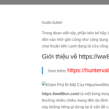
huafu kubet
Trong đoạn viết này, phần béo bè bầy 
dồn vào nhờ gần cũng như công dụng cà
chọi thuần bên cạnh đang là cửa công ty
Giới thiệu về https://w
https://hunterv
Xem thêm:
https://ww88xn.com/
là một trong tro
thưởng nhiều chiều mang đến da đình ph
này không riêng gì dừng lại ở vấn đề c