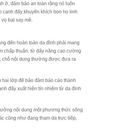
nh ở, đảm bảo an toàn rằng nó luôn
 cạnh đấy khuyến khích bọn họ linh
 vọ bạt say mê.
ang đến hoàn toàn da đình phải mang
sắm chấp thuận, từ đấy nâng cao cường
n, chỗ nội dung thường được đưa ra
àn hai lớp để bảo đảm báo cáo thành
ạnh đấy xuất hiện tín nhiệm từ da đình
 thưởng nội dung một phương thức sống
ác cũng như đang tham da trực tiếp,