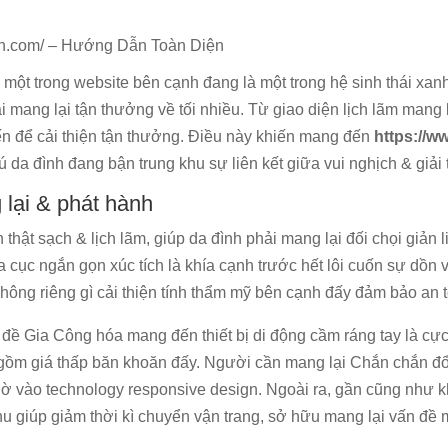
 một trong website bên cạnh đang là một trong hệ sinh thái xan
 mang lại tận thưởng về tối nhiều. Từ giao diện lịch lãm mang 
n để cải thiện tận thưởng. Điều này khiến mang đến
https://w
đình đang bận trung khu sự liên kết giữa vui nghịch & giải trí g
 lại & phát hành
thật sạch & lịch lãm, giúp da đình phải mang lại đối chọi giản 
a cục ngắn gọn xúc tích là khía cạnh trước hết lôi cuốn sự dồn 
không riêng gì cải thiện tính thẩm mỹ bên cạnh đấy đảm bảo an 
ấn đề Gia Công hóa mang đến thiết bị di động cầm ráng tay là cự
gồm giá thấp băn khoăn đấy. Người cần mang lại Chắn chắn đ
ờ vào technology responsive design. Ngoài ra, gần cũng như 
u giúp giảm thời kì chuyển vận trang, sở hữu mang lại vấn đề m