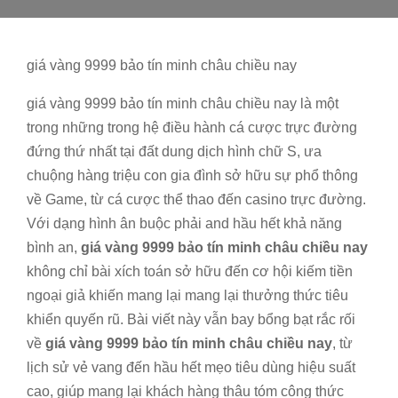
giá vàng 9999 bảo tín minh châu chiều nay
giá vàng 9999 bảo tín minh châu chiều nay là một
trong những trong hệ điều hành cá cược trực đường
đứng thứ nhất tại đất dung dịch hình chữ S, ưa
chuộng hàng triệu con gia đình sở hữu sự phổ thông
về Game, từ cá cược thể thao đến casino trực đường.
Với dạng hình ân buộc phải and hầu hết khả năng
bình an,
giá vàng 9999 bảo tín minh châu chiều nay
không chỉ bài xích toán sở hữu đến cơ hội kiếm tiền
ngoại giả khiến mang lại mang lại thưởng thức tiêu
khiển quyến rũ. Bài viết này vẫn bay bổng bạt rắc rối
về
giá vàng 9999 bảo tín minh châu chiều nay
, từ
lịch sử vẻ vang đến hầu hết mẹo tiêu dùng hiệu suất
cao, giúp mang lại khách hàng thâu tóm công thức