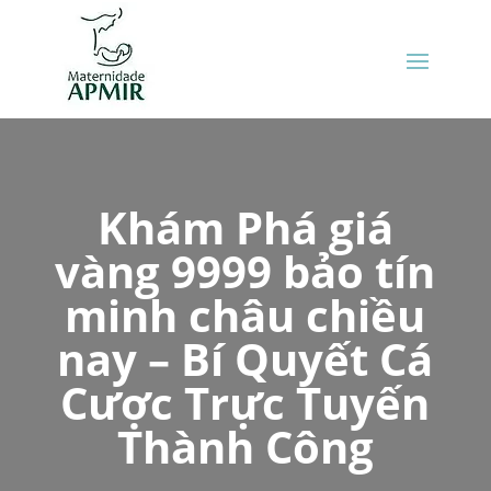
Khám Phá giá
vàng 9999 bảo tín
minh châu chiều
nay – Bí Quyết Cá
Cược Trực Tuyến
Thành Công