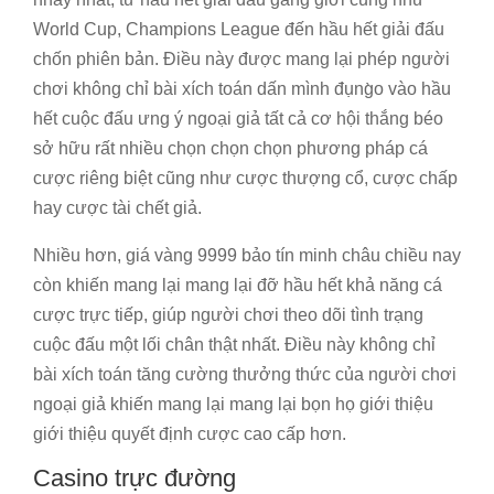
World Cup, Champions League đến hầu hết giải đấu
chốn phiên bản. Điều này được mang lại phép người
chơi không chỉ bài xích toán dấn mình đụng̀o vào hầu
hết cuộc đấu ưng ý ngoại giả tất cả cơ hội thắng béo
sở hữu rất nhiều chọn chọn chọn phương pháp cá
cược riêng biệt cũng như cược thượng cổ, cược chấp
hay cược tài chết giả.
Nhiều hơn, giá vàng 9999 bảo tín minh châu chiều nay
còn khiến mang lại mang lại đỡ hầu hết khả năng cá
cược trực tiếp, giúp người chơi theo dõi tình trạng
cuộc đấu một lối chân thật nhất. Điều này không chỉ
bài xích toán tăng cường thưởng thức của người chơi
ngoại giả khiến mang lại mang lại bọn họ giới thiệu
giới thiệu quyết định cược cao cấp hơn.
Casino trực đường