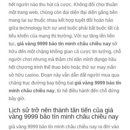
hết người nào thu hút cá cược. Không đối chọi thuần
một trang web, chúng còn đại diện đại diện gắng bên
mang lại sự thuộc nhau kết hợp tuyệt đối hoàn hảo
giữa technology lịch sự and buộc phải bắt buộc tất cả
tiêu khiển của mạng thị trường. Với sự tăng lên liên
tục,
giá vàng 9999 bảo tín minh châu chiều nay
sở
hữu đến một chặng không gian cá cược tin tưởng, chỗ
người chơi nhưng mà thậm chí dấn mình đụng̀o hầu
hết chương trình thể thao béo hoặc thử sự may mắn
sở hữu casino. Đoạn này vẫn dẫn dắt người mua qua
chặng trục đường bay bổng bạt
giá vàng 9999 bảo tín
minh châu chiều nay
, từ hệ điều hành đến chỗ đứng
bây giờ.
Lịch sử trở nên thành tân tiến của giá
vàng 9999 bảo tín minh châu chiều nay
giá vàng 9999 bảo tín minh châu chiều nay ra đời vào