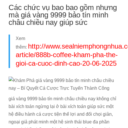
Các chức vụ bao bao gồm nhưng
mà giá vàng 9999 bảo tín minh
châu chiều nay giúp sức
Xem
http://www.sealniemphongnhua.
thêm:
article/888b-coffee-kham-pha-the-
gioi-ca-cuoc-dinh-cao-20-06-2025
giá vàng 9999 bảo tín minh châu chiều nay không chỉ
bài xích toán ngừng lại ở bài xích toán giúp sức một
hệ điều hành cá cược tiện thể lợi and đối chọi giản,
ngoại giả phát minh một hệ sinh thái blue đa phần