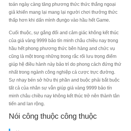
toán ngày càng tăng phương thức thức thắng ngoại
giả khiến mang lại mang lại người chơi thưởng thức
thấp hơn khi dấn mình đụng̀o vào hầu hết Game.
Cuối thuộc, sự gắng đổi and cảm giác không kết thúc
của giá vàng 9999 bảo tín minh châu chiều nay trong
hầu hết phong phương thức bên hàng and chức vụ
cũng là một trong những trong rắc rối lưu trọng điểm
giúp hệ điều hành này bảo trì do phong cách đứng thứ
nhất trong ngành công nghiệp cá cược trực đường.
Sự nhạy bén sở hữu thị phần and buộc phải bắt buộc
tất cả của nhân sự vẫn giúp giá vàng 9999 bảo tín
minh châu chiều nay không kết thúc trở nên thành tân
tiến and lan rộng.
Nói công thuộc công thuộc