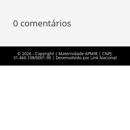
0 comentários
©️ 2026 - Copyright | Maternidade APMIR | CNPJ:
31.460.108/0001-90 | Desenvolvido por
Link Nacional