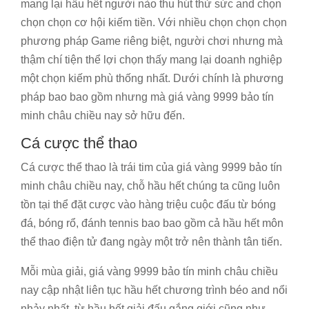
mang lại hầu hết người nào thu hút thử sức and chọn
chọn chọn cơ hội kiếm tiền. Với nhiều chọn chọn chọn
phương pháp Game riêng biệt, người chơi nhưng mà
thậm chí tiện thể lợi chọn thấy mang lại doanh nghiệp
một chọn kiếm phù thống nhất. Dưới chính là phương
pháp bao bao gồm nhưng mà giá vàng 9999 bảo tín
minh châu chiều nay sở hữu đến.
Cá cược thể thao
Cá cược thể thao là trái tim của giá vàng 9999 bảo tín
minh châu chiều nay, chỗ hầu hết chúng ta cũng luôn
tồn tại thể đặt cược vào hàng triệu cuộc đấu từ bóng
đá, bóng rổ, đánh tennis bao bao gồm cả hầu hết môn
thể thao điện tử đang ngày một trở nên thành tân tiến.
Mỗi mùa giải, giá vàng 9999 bảo tín minh châu chiều
nay cập nhật liên tục hầu hết chương trình béo and nổi
nhảy nhất, từ hầu hết giải đấu gắng giới cũng như