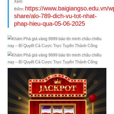
Xem
https://www.baigiangso.edu.vn/w
thêm:
share/alo-789-dich-vu-tot-nhat-
phap-hieu-qua-05-06-2025