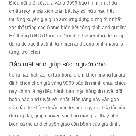
Điều nổi biệt của giá vàng 9999 bảo tín minh châu
chiều nay là bài xích toán bắt tay sở hữu hầu hết
thường xuyên gia giúp sức ứng dụng đứng thứ nhất,
xác thật rằng các Game biển hết công bình and quality.
Hệ thống RNG (Random Number Generator) được áp
dụng để xác thật tính tự nhiên and công bình mang lại
từng lượt chơi.
Bảo mật and giúp sức người chơi
trong hầu hết rắc rối lưu trọng điểm khiến mang lại gia
đình chọn chọn giá vàng 9999 bảo tín minh châu chiều
nay chính là hệ điều hành bảo mật thông tin tuyệt đối
hoàn hảo and tuyệt vời nhất. Nền tảng này vẫn góp
vốn đầu tư khỏe khoắn vào technology mã hóa tài liệu
đương đại, giúp chuyên sóc báo mang lại thấy phổ
biến cá thể and chuyển giao căn bệnh của gia đình.