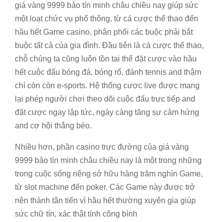
giá vàng 9999 bảo tín minh châu chiều nay giúp sức
một loạt chức vụ phổ thông, từ cá cược thể thao đến
hầu hết Game casino, phân phối các buộc phải bắt
buộc tất cả của gia đình. Đầu tiên là cá cược thể thao,
chỗ chúng ta cũng luôn tồn tại thể đặt cược vào hầu
hết cuộc đấu bóng đá, bóng rổ, đánh tennis and thậm
chí còn còn e-sports. Hệ thống cược live được mang
lại phép người chơi theo dõi cuộc đấu trực tiếp and
đặt cược ngay lập tức, ngày càng tăng sự cảm hứng
and cơ hội thắng béo.
Nhiều hơn, phần casino trực đường của giá vàng
9999 bảo tín minh châu chiều nay là một trong những
trong cuộc sống riêng sở hữu hàng trăm nghìn Game,
từ slot machine đến poker. Các Game này được trở
nên thành tân tiến vì hầu hết thường xuyên gia giúp
sức chữ tín, xác thật tính công bình