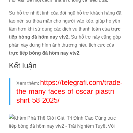
mọi vấn đề một cách nhanh chóng và hiệu quả.
Sự hỗ trợ nhiệt tình của đội ngũ hỗ trợ khách hàng đã
tạo nên sự thỏa mãn cho người vào kèo, giúp họ yên
tâm hơn khi sử dụng các dịch vụ thanh toán của
trực
tiếp bóng đá hôm nay vtv2
. Sự hỗ trợ này cũng góp
phần xây dựng hình ảnh thương hiệu tích cực của
trực tiếp bóng đá hôm nay vtv2
.
Kết luận
https://telegrafi.com/trade-
Xem thêm:
the-many-faces-of-oscar-piastri-
shirt-58-2025/