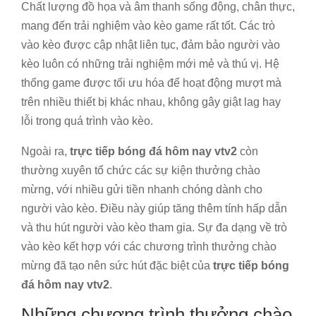
Chất lượng đồ họa và âm thanh sống động, chân thực,
mang đến trải nghiệm vào kèo game rất tốt. Các trò
vào kèo được cập nhật liên tục, đảm bảo người vào
kèo luôn có những trải nghiệm mới mẻ và thú vị. Hệ
thống game được tối ưu hóa để hoạt động mượt mà
trên nhiều thiết bị khác nhau, không gây giật lag hay
lỗi trong quá trình vào kèo.
Ngoài ra,
trực tiếp bóng đá hôm nay vtv2
còn
thường xuyên tổ chức các sự kiện thưởng chào
mừng, với nhiều gửi tiền nhanh chóng dành cho
người vào kèo. Điều này giúp tăng thêm tính hấp dẫn
và thu hút người vào kèo tham gia. Sự đa dạng về trò
vào kèo kết hợp với các chương trình thưởng chào
mừng đã tạo nên sức hút đặc biệt của
trực tiếp bóng
đá hôm nay vtv2
.
Những chương trình thưởng chào