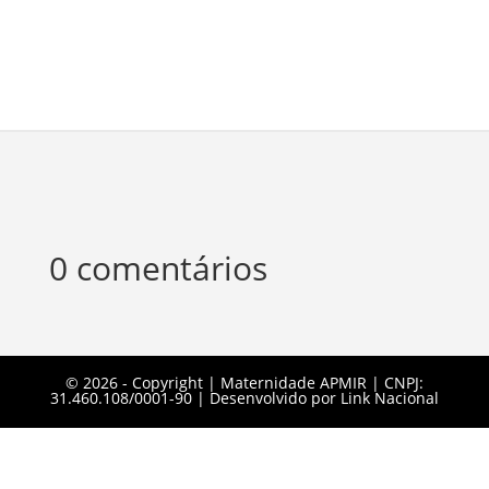
0 comentários
©️ 2026 - Copyright | Maternidade APMIR | CNPJ:
31.460.108/0001-90 | Desenvolvido por
Link Nacional