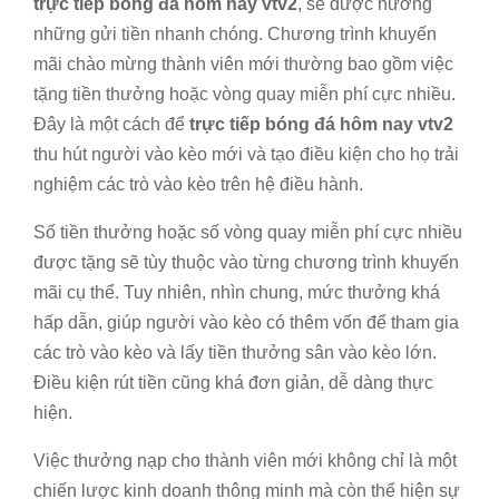
trực tiếp bóng đá hôm nay vtv2
, sẽ được hưởng
những gửi tiền nhanh chóng. Chương trình khuyến
mãi chào mừng thành viên mới thường bao gồm việc
tặng tiền thưởng hoặc vòng quay miễn phí cực nhiều.
Đây là một cách để
trực tiếp bóng đá hôm nay vtv2
thu hút người vào kèo mới và tạo điều kiện cho họ trải
nghiệm các trò vào kèo trên hệ điều hành.
Số tiền thưởng hoặc số vòng quay miễn phí cực nhiều
được tặng sẽ tùy thuộc vào từng chương trình khuyến
mãi cụ thể. Tuy nhiên, nhìn chung, mức thưởng khá
hấp dẫn, giúp người vào kèo có thêm vốn để tham gia
các trò vào kèo và lấy tiền thưởng sân vào kèo lớn.
Điều kiện rút tiền cũng khá đơn giản, dễ dàng thực
hiện.
Việc thưởng nạp cho thành viên mới không chỉ là một
chiến lược kinh doanh thông minh mà còn thể hiện sự