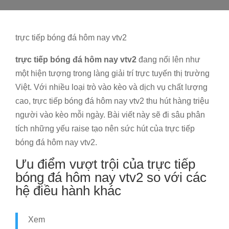
trực tiếp bóng đá hôm nay vtv2
trực tiếp bóng đá hôm nay vtv2
đang nổi lên như
một hiện tượng trong làng giải trí trực tuyến thị trường
Việt. Với nhiều loại trò vào kèo và dịch vụ chất lượng
cao, trực tiếp bóng đá hôm nay vtv2 thu hút hàng triệu
người vào kèo mỗi ngày. Bài viết này sẽ đi sâu phân
tích những yếu raise tạo nên sức hút của trực tiếp
bóng đá hôm nay vtv2.
Ưu điểm vượt trội của trực tiếp
bóng đá hôm nay vtv2 so với các
hệ điều hành khác
Xem