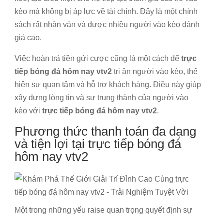
kèo mà không bị áp lực về tài chính. Đây là một chính
sách rất nhân văn và được nhiều người vào kèo đánh
giá cao.
Việc hoàn trả tiền gửi cược cũng là một cách để
trực
tiếp bóng đá hôm nay vtv2
tri ân người vào kèo, thể
hiện sự quan tâm và hỗ trợ khách hàng. Điều này giúp
xây dựng lòng tin và sự trung thành của người vào
kèo với
trực tiếp bóng đá hôm nay vtv2
.
Phương thức thanh toán đa dạng
và tiện lợi tại trực tiếp bóng đá
hôm nay vtv2
Một trong những yếu raise quan trọng quyết định sự