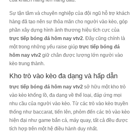
Sự tận tâm và chuyên nghiệp của đội ngũ hỗ trợ khách
hàng đã tạo nên sự thỏa mãn cho người vào kèo, góp
phần xây dựng hình ảnh thương hiệu tích cực của
trực tiếp bóng đá hôm nay vtv2
. Đây cũng chính là
một trong những yếu raise giúp
trực tiếp bóng đá
hôm nay vtv2
giữ chân được lượng lớn người vào
kèo trung thành.
Kho trò vào kèo đa dạng và hấp dẫn
trực tiếp bóng đá hôm nay vtv2
sở hữu một kho trò
vào kèo khổng lồ, đa dạng về thể loại, đáp ứng mọi
nhu cầu của người vào kèo. Từ các trò vào kèo truyền
thống như baccarat, tiến lên, phỏm đến các trò vào kèo
hiện đại như game bắn cá, máy quay, tất cả đều được
tích hợp trên một hệ điều hành duy nhất.