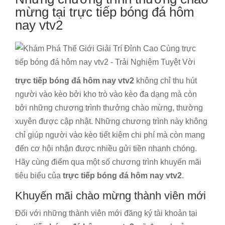
mừng tại trực tiếp bóng đá hôm
nay vtv2
trực tiếp bóng đá hôm nay vtv2
không chỉ thu hút
người vào kèo bởi kho trò vào kèo đa dạng mà còn
bởi những chương trình thưởng chào mừng, thường
xuyên được cập nhật. Những chương trình này không
chỉ giúp người vào kèo tiết kiệm chi phí mà còn mang
đến cơ hội nhận được nhiều gửi tiền nhanh chóng.
Hãy cùng điểm qua một số chương trình khuyến mãi
tiêu biểu của
trực tiếp bóng đá hôm nay vtv2
.
Khuyến mãi chào mừng thành viên mới
Đối với những thành viên mới đăng ký tài khoản tại