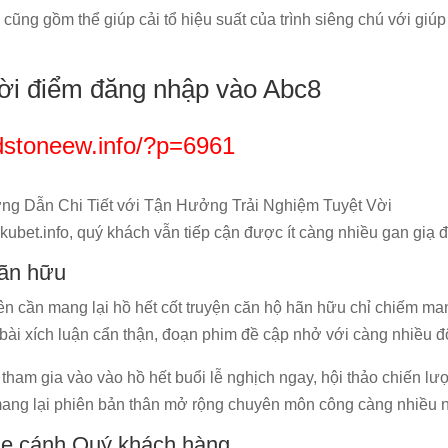
cũng gồm thể giúp cải tổ hiệu suất của trình siêng chú với giú
hời điểm đăng nhập vào Abc8
dstoneew.info/?p=6961
kubet.info, quý khách vẫn tiếp cận được ít càng nhiều gan giạ 
hãn hữu
ên cần mang lại hồ hết cốt truyện căn hộ hãn hữu chỉ chiếm m
ài xích luận cẩn thận, đoạn phim đề cập nhở với càng nhiều độ
am gia vào vào hồ hết buổi lễ nghịch ngay, hội thảo chiến lượ
mang lại phiên bản thân mở rộng chuyên môn công càng nhiều 
he cánh Quý khách hàng