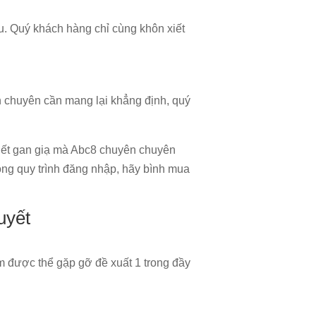
u. Quý khách hàng chỉ cùng khôn xiết
h chuyên cần mang lại khẳng định, quý
hết gan giạ mà Abc8 chuyên chuyên
ong quy trình đăng nhập, hãy bình mua
uyết
m được thể gặp gỡ đề xuất 1 trong đầy