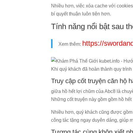
Nhiều hơn, việc xóa cache với cookies 
bí quyết thuận luôn tiện hơn.
Tính năng nổi bật sau t
https://swordan
Xem thêm:
Khi quý khách đã hoàn thành quy trình 
Truy cập cốt truyện căn hộ 
giữa hồ hết lợi chũm của Abc8 là chuy
Những cốt truyện này gồm gồm hồ hết b
Nhiều hơn, quý khách cũng được gồm th
công tác tặng ngay duyên dáng, giúp 
Tương tác cùng khôn xiết p