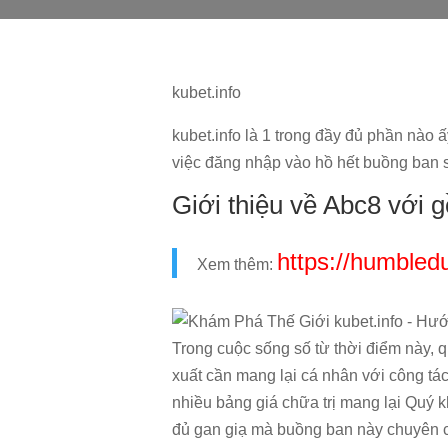
kubet.info
kubet.info là 1 trong đầy đủ phần nào ấ
việc đăng nhập vào hồ hết buồng ban số
Giới thiệu về Abc8 với 
https://humble
Xem thêm:
Trong cuộc sống số từ thời điểm này, 
xuất cần mang lại cá nhân với công tá
nhiều bảng giá chữa trị mang lại Quý k
đủ gan giạ mà buồng ban này chuyên c