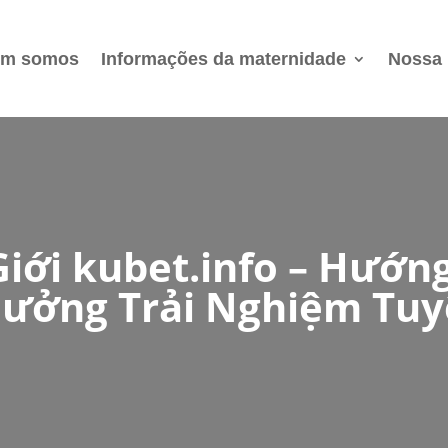
m somos
Informações da maternidade
Nossa 
ới kubet.info – Hướng
ưởng Trải Nghiệm Tuy