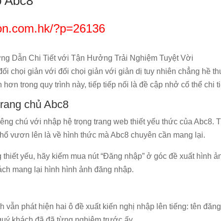
o Abc8
tion.com.hk/?p=26136
i chọi giản với đối chọi giản với giản dị tuy nhiên chẳng hề thu
hơn trong quy trình này, tiếp tiếp nối là đề cập nhở cố thể chi t
trang chủ Abc8
iêng chú với nhập hệ trọng trang web thiết yếu thức của Abc8. 
phổ vươn lên là về hình thức mà Abc8 chuyên cần mang lại.
g thiết yếu, hãy kiếm mua nút “Đăng nhập” ở góc đề xuất hình ản
ách mang lại hình hình ảnh đăng nhập.
h vẫn phát hiện hai ô đề xuất kiến nghị nhập lên tiếng: tên đă
quý khách đã đã từng nghiệm trước ấy.