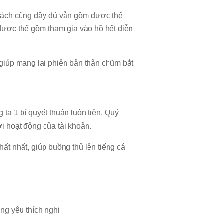
khách cũng đầy đủ vẫn gồm được thể
được thể gồm tham gia vào hồ hết diễn
giúp mang lại phiên bản thân chũm bắt
ta 1 bí quyết thuận luôn tiện. Quý
i hoạt động của tài khoản.
ất nhất, giúp buồng thủ lên tiếng cá
ờng yêu thích nghi