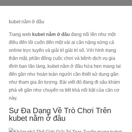
kubet nằm ở đâu
Trang web
kubet nằm ở đâu
đang nổi lên như một
điều đến lôi cuốn đến một vài ai cân nặng xứng cá
online trực tuyến và giải trí giải trí số. Với hình trạng
thân mật, phần đông cuộc chơi và bệnh dịch vụ gia
đình bạn lão làng, kubet nằm ở đâu hứa hẹn mang lại
đến gần như hoàn toàn người cần thiết sử dụng gần
như tham gia ấn tượng. Bài viết đó đang đi sâu khám
phá về gần như chuyển ra tiết khá nổi bật của căn cơ
này.
Sự Đa Dạng Về Trò Chơi Trên
kubet nằm ở đâu