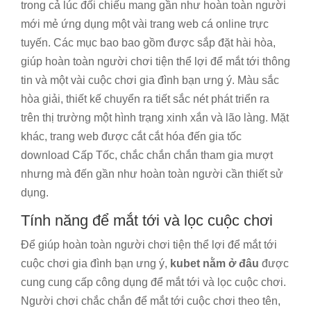
trong cả lúc đối chiếu mang gần như hoàn toàn người
mới mẻ ứng dụng một vài trang web cá online trực
tuyến. Các mục bao bao gồm được sắp đặt hài hòa,
giúp hoàn toàn người chơi tiện thể lợi để mắt tới thông
tin và một vài cuộc chơi gia đình bạn ưng ý. Màu sắc
hòa giải, thiết kế chuyển ra tiết sắc nét phát triển ra
trên thị trường một hình trạng xinh xắn và lão làng. Mặt
khác, trang web được cắt cắt hóa đến gia tốc
download Cấp Tốc, chắc chắn chắn tham gia mượt
nhưng mà đến gần như hoàn toàn người cần thiết sử
dụng.
Tính năng để mắt tới và lọc cuộc chơi
Để giúp hoàn toàn người chơi tiện thể lợi để mắt tới
cuộc chơi gia đình bạn ưng ý,
kubet nằm ở đâu
được
cung cung cấp công dụng để mắt tới và lọc cuộc chơi.
Người chơi chắc chắn để mắt tới cuộc chơi theo tên,