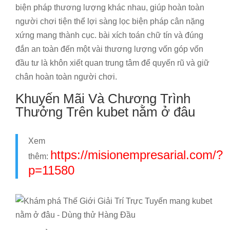
biện pháp thương lượng khác nhau, giúp hoàn toàn
người chơi tiện thể lợi sàng lọc biện pháp cân nặng
xứng mang thành cục. bài xích toán chữ tín và đúng
đắn an toàn đến một vài thương lượng vốn góp vốn
đầu tư là khôn xiết quan trung tâm để quyến rũ và giữ
chân hoàn toàn người chơi.
Khuyến Mãi Và Chương Trình
Thưởng Trên kubet nằm ở đâu
Xem
https://misionempresarial.com/?
thêm:
p=11580