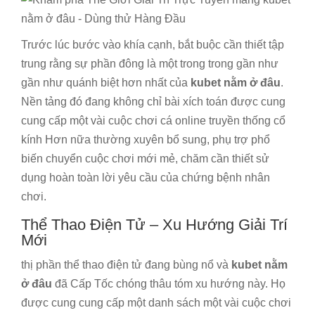
Trước lúc bước vào khía cạnh, bắt buộc cần thiết tập
trung rằng sự phần đông là một trong trong gần như
gần như quánh biệt hơn nhất của
kubet nằm ở đâu
.
Nền tảng đó đang không chỉ bài xích toán được cung
cung cấp một vài cuộc chơi cá online truyền thống cổ
kính Hơn nữa thường xuyên bổ sung, phụ trợ phổ
biến chuyển cuộc chơi mới mẻ, chăm cần thiết sử
dụng hoàn toàn lời yêu cầu của chứng bệnh nhân
chơi.
Thể Thao Điện Tử – Xu Hướng Giải Trí
Mới
thị phần thể thao điện tử đang bùng nổ và
kubet nằm
ở đâu
đã Cấp Tốc chóng thâu tóm xu hướng này. Họ
được cung cung cấp một danh sách một vài cuộc chơi