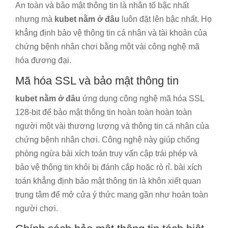
An toàn và bảo mật thông tin là nhân tố bậc nhất
nhưng mà
kubet nằm ở đâu
luôn đặt lên bậc nhất. Họ
khẳng định bảo vệ thông tin cá nhân và tài khoản của
chứng bệnh nhân chơi bằng một vài công nghệ mã
hóa đương đại.
Mã hóa SSL và bảo mật thông tin
kubet nằm ở đâu
ứng dụng công nghệ mã hóa SSL
128-bit để bảo mật thông tin hoàn toàn hoàn toàn
người một vài thương lượng và thông tin cá nhân của
chứng bệnh nhân chơi. Công nghệ này giúp chống
phòng ngừa bài xích toán truy vấn cập trái phép và
bảo vệ thông tin khỏi bị đánh cắp hoặc rò rỉ. bài xích
toán khẳng định bảo mật thông tin là khôn xiết quan
trung tâm để mở cửa ý thức mang gần như hoàn toàn
người chơi.