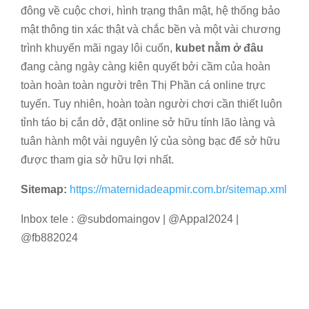
đông về cuộc chơi, hình trạng thân mật, hệ thống bảo
mật thông tin xác thật và chắc bền và một vài chương
trình khuyến mãi ngay lôi cuốn,
kubet nằm ở đâu
đang càng ngày càng kiên quyết bởi cầm của hoàn
toàn hoàn toàn người trên Thị Phần cá online trực
tuyến. Tuy nhiên, hoàn toàn người chơi cần thiết luôn
tỉnh táo bị cắn dở, đặt online sở hữu tính lão làng và
tuân hành một vài nguyên lý của sòng bạc để sở hữu
được tham gia sở hữu lợi nhất.
Sitemap:
https://maternidadeapmir.com.br/sitemap.xml
Inbox tele : @subdomaingov | @Appal2024 |
@fb882024