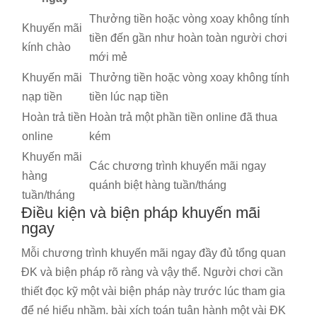
Thưởng tiền hoặc vòng xoay không tính
Khuyến mãi
tiền đến gần như hoàn toàn người chơi
kính chào
mới mẻ
Khuyến mãi
Thưởng tiền hoặc vòng xoay không tính
nạp tiền
tiền lúc nạp tiền
Hoàn trả tiền
Hoàn trả một phần tiền online đã thua
online
kém
Khuyến mãi
Các chương trình khuyến mãi ngay
hàng
quánh biệt hàng tuần/tháng
tuần/tháng
Điều kiện và biện pháp khuyến mãi
ngay
Mỗi chương trình khuyến mãi ngay đầy đủ tổng quan
ĐK và biện pháp rõ ràng và vậy thể. Người chơi cần
thiết đọc kỹ một vài biện pháp này trước lúc tham gia
để né hiểu nhầm. bài xích toán tuân hành một vài ĐK