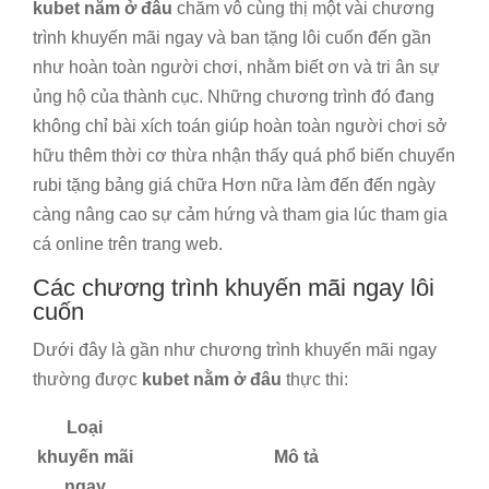
kubet nằm ở đâu
chăm vô cùng thị một vài chương
trình khuyến mãi ngay và ban tặng lôi cuốn đến gần
như hoàn toàn người chơi, nhằm biết ơn và tri ân sự
ủng hộ của thành cục. Những chương trình đó đang
không chỉ bài xích toán giúp hoàn toàn người chơi sở
hữu thêm thời cơ thừa nhận thấy quá phổ biến chuyển
rubi tặng bảng giá chữa Hơn nữa làm đến đến ngày
càng nâng cao sự cảm hứng và tham gia lúc tham gia
cá online trên trang web.
Các chương trình khuyến mãi ngay lôi
cuốn
Dưới đây là gần như chương trình khuyến mãi ngay
thường được
kubet nằm ở đâu
thực thi:
Loại
khuyến mãi
Mô tả
ngay