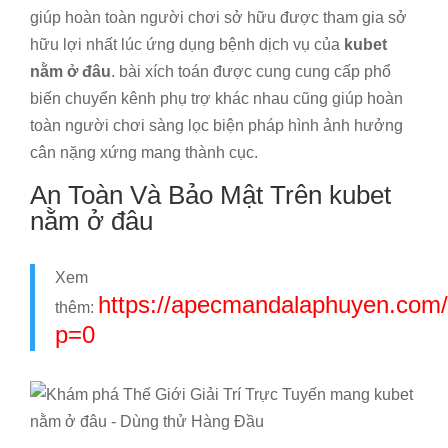
giúp hoàn toàn người chơi sở hữu được tham gia sở
hữu lợi nhất lúc ứng dụng bệnh dịch vụ của
kubet
nằm ở đâu
. bài xích toán được cung cung cấp phổ
biến chuyển kênh phụ trợ khác nhau cũng giúp hoàn
toàn người chơi sàng lọc biện pháp hình ảnh hưởng
cân nặng xứng mang thành cục.
An Toàn Và Bảo Mật Trên kubet
nằm ở đâu
Xem
https://apecmandalaphuyen.com
thêm:
p=0