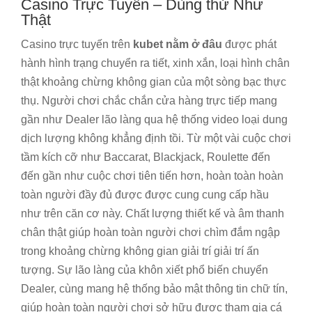
Casino Trực Tuyến – Dùng thử Như
Thật
Casino trực tuyến trên
kubet nằm ở đâu
được phát
hành hình trạng chuyển ra tiết, xinh xắn, loại hình chân
thật khoảng chừng không gian của một sòng bạc thực
thụ. Người chơi chắc chắn cửa hàng trực tiếp mang
gần như Dealer lão làng qua hệ thống video loại dung
dịch lượng không khẳng định tồi. Từ một vài cuộc chơi
tầm kích cỡ như Baccarat, Blackjack, Roulette đến
đến gần như cuộc chơi tiên tiến hơn, hoàn toàn hoàn
toàn người đầy đủ được được cung cung cấp hầu
như trên căn cơ này. Chất lượng thiết kế và âm thanh
chân thật giúp hoàn toàn người chơi chìm đắm ngập
trong khoảng chừng không gian giải trí giải trí ấn
tượng. Sự lão làng của khôn xiết phổ biến chuyển
Dealer, cùng mang hệ thống bảo mật thông tin chữ tín,
giúp hoàn toàn người chơi sở hữu được tham gia cá