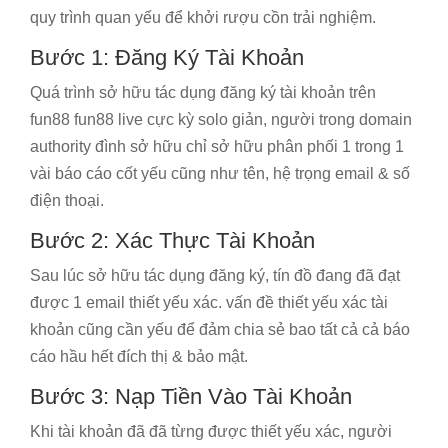
quy trình quan yếu để khởi rượu cồn trải nghiệm.
Bước 1: Đăng Ký Tài Khoản
Quá trình sở hữu tác dụng đăng ký tài khoản trên
fun88 fun88 live cực kỳ solo giản, người trong domain
authority đình sở hữu chỉ sở hữu phân phối 1 trong 1
vài báo cáo cốt yếu cũng như tên, hệ trọng email & số
điện thoại.
Bước 2: Xác Thực Tài Khoản
Sau lúc sở hữu tác dụng đăng ký, tín đồ đang đã đạt
được 1 email thiết yếu xác. vấn đề thiết yếu xác tài
khoản cũng cần yếu để đảm chia sẻ bao tất cả cả báo
cáo hầu hết đích thị & bảo mật.
Bước 3: Nạp Tiền Vào Tài Khoản
Khi tài khoản đã đã từng được thiết yếu xác, người