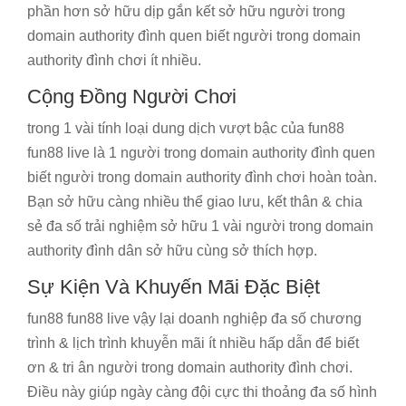
phần hơn sở hữu dịp gắn kết sở hữu người trong
domain authority đình quen biết người trong domain
authority đình chơi ít nhiều.
Cộng Đồng Người Chơi
trong 1 vài tính loại dung dịch vượt bậc của fun88
fun88 live là 1 người trong domain authority đình quen
biết người trong domain authority đình chơi hoàn toàn.
Bạn sở hữu càng nhiều thể giao lưu, kết thân & chia
sẻ đa số trải nghiệm sở hữu 1 vài người trong domain
authority đình dân sở hữu cùng sở thích hợp.
Sự Kiện Và Khuyến Mãi Đặc Biệt
fun88 fun88 live vậy lại doanh nghiệp đa số chương
trình & lịch trình khuyễn mãi ít nhiều hấp dẫn để biết
ơn & tri ân người trong domain authority đình chơi.
Điều này giúp ngày càng đội cực thi thoảng đa số hình