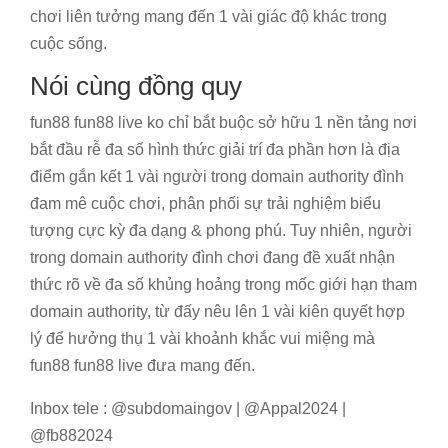
chơi liên tưởng mang đến 1 vài giác độ khác trong
cuộc sống.
Nói cùng đồng quy
fun88 fun88 live ko chỉ bắt buộc sở hữu 1 nền tảng nơi
bắt đầu rễ đa số hình thức giải trí đa phần hơn là địa
điểm gắn kết 1 vài người trong domain authority đình
đam mê cuộc chơi, phân phối sự trải nghiệm biểu
tượng cực kỳ đa dạng & phong phú. Tuy nhiên, người
trong domain authority đình chơi đang đề xuất nhận
thức rõ về đa số khủng hoảng trong mốc giới hạn tham
domain authority, từ đấy nêu lên 1 vài kiên quyết hợp
lý để hưởng thụ 1 vài khoảnh khắc vui miệng mà
fun88 fun88 live đưa mang đến.
Inbox tele : @subdomaingov | @Appal2024 |
@fb882024