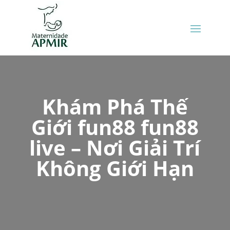
Khám Phá Thế
Giới fun88 fun88
live – Nơi Giải Trí
Không Giới Hạn