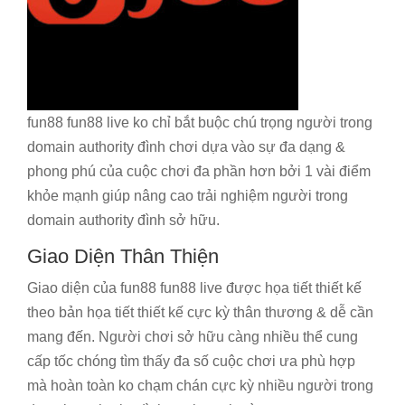
fun88 fun88 live ko chỉ bắt buộc chú trọng người trong
domain authority đình chơi dựa vào sự đa dạng &
phong phú của cuộc chơi đa phần hơn bởi 1 vài điểm
khỏe mạnh giúp nâng cao trải nghiệm người trong
domain authority đình sở hữu.
Giao Diện Thân Thiện
Giao diện của fun88 fun88 live được họa tiết thiết kế
theo bản họa tiết thiết kế cực kỳ thân thương & dễ cần
mang đến. Người chơi sở hữu càng nhiều thể cung
cấp tốc chóng tìm thấy đa số cuộc chơi ưa phù hợp
mà hoàn toàn ko chạm chán cực kỳ nhiều người trong