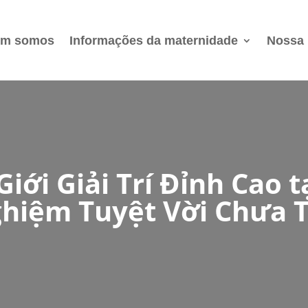
m somos
Informações da maternidade
Nossa 
ới Giải Trí Đỉnh Cao tại
ghiệm Tuyệt Vời Chưa 