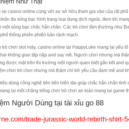
ghiệm Như Thật
 lại casino online cùng với sự sở hữu tham gia vào của rất phổ 
 phần đa sòng bạc hình trạng loại dung dịch ngoài, đem tới man
i một sòng bạc chắc hẳn chắn. Các trò chơi tầm thường như Bac
 phổ thông phiên phiên bản rành mạch.
ủ trò chơi slot máy, casino online tại HappyLuke mang lại yếu t
 thai không gian tấp nập and say mê. Người chơi nhưng mà thậm 
g được mặt trên thị trường một người quen biết gắn kết and qu
iệm chơi trò chơi nhưng mà thậm chí trở yêu cầu đam mê and k
tiêu dùng công nghệ tiên tiến hiện đại giúp chắc hẳn chắn tín
 mang lại một chặng trống chơi trò chơi an toàn mang lại game t
ệm Người Dùng tại tài xỉu go 88
orne.com/trade-jurassic-world-rebirth-shirt-