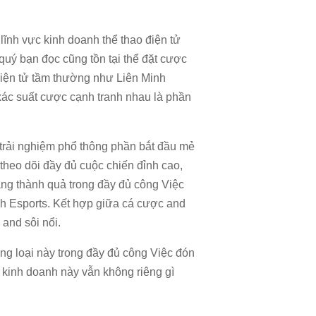
 lĩnh vực kinh doanh thể thao điện tử
quý bạn đọc cũng tồn tại thể đặt cược
điện tử tầm thường như Liên Minh
 xác suất cược cạnh tranh nhau là phần
 trải nghiệm phổ thông phần bắt đầu mẻ
theo dõi đầy đủ cuộc chiến đỉnh cao,
 đang thành quả trong đầy đủ công Việc
ch Esports. Kết hợp giữa cá cược and
 and sôi nổi.
òng loại này trong đầy đủ công Việc đón
 kinh doanh này vẫn không riêng gì