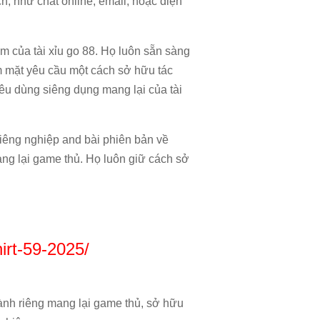
, như chat online, email, hoặc điện
m của tài xỉu go 88. Họ luôn sẵn sàng
m mặt yêu cầu một cách sở hữu tác
êu dùng siêng dụng mang lại của tài
siêng nghiệp and bài phiên bản về
ang lại game thủ. Họ luôn giữ cách sở
irt-59-2025/
dành riêng mang lại game thủ, sở hữu