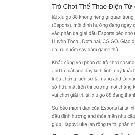
Trò Chơi Thể Thao Điện Tử 
tài xỉu go 88 không riêng gì quan trọn
(Esports), một định hướng đang ngày c
vào phần đa giải đấu Esports béo nhỏ 
Huyền Thoại, Dota hai, CS:GO. Giao diệ
đa ưu nuốm say đắm game thủ.
Khác cùng với phần đa trò chơi casino
and lạ mắt and đầy kịch tính. quý khá
triệu chứng kiến sự tài năng and tài nă
sở hữu mặt trên thị trường một chặng 
vui chơi giải trí, tài xỉu go 88 đang t
Sự béo mạnh dạn của Esports tại tài xỉ
đầu định hướng and thỏa mãn nhu cầu đ
giúp HappyLuke lan rộng ra thị phần 