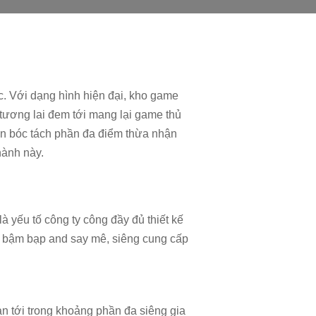
c. Với dạng hình hiện đại, kho game
 tương lai đem tới mang lại game thủ
hân bóc tách phần đa điểm thừa nhận
hành này.
là yếu tố công ty công đầy đủ thiết kế
e bậm bạp and say mê, siêng cung cấp
n tới trong khoảng phần đa siêng gia