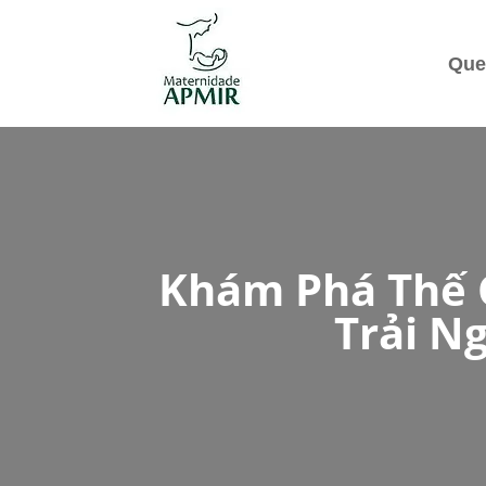
Que
Khám Phá Thế Gi
Trải N