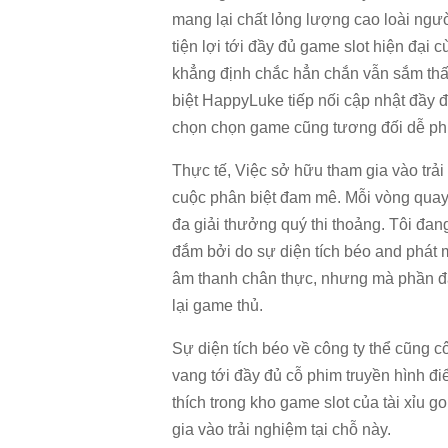
mang lại chất lỏng lượng cao loài ngư
tiện lợi tới đầy đủ game slot hiện đạ
khẳng định chắc hẳn chắn vẫn sắm thấ
biệt HappyLuke tiếp nối cập nhật đầy đ
chọn chọn game cũng tương đối dễ phụ
Thực tế, Việc sở hữu tham gia vào trả
cuộc phân biệt đam mê. Mỗi vòng quay 
đa giải thưởng quý thi thoảng. Tôi đan
đắm bởi do sự diện tích béo and phát m
âm thanh chân thực, nhưng mà phần đa
lại game thủ.
Sự diện tích béo về công ty thể cũng cô
vang tới đầy đủ cỗ phim truyền hình đ
thích trong kho game slot của tài xỉu
gia vào trải nghiệm tại chỗ này.