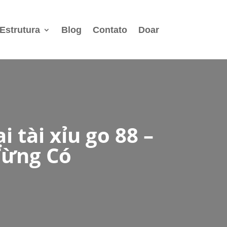
Estrutura
Blog
Contato
Doar
 tài xỉu go 88 –
Từng Có