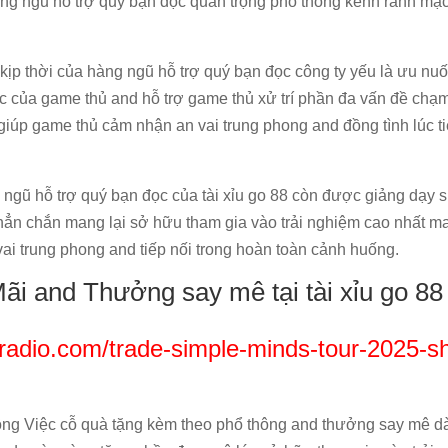
àng ngũ hỗ trợ quý bạn đọc quan trọng phổ thông kênh rành mạch
kịp thời của hàng ngũ hỗ trợ quý bạn đọc công ty yếu là ưu nuố
c của game thủ and hỗ trợ game thủ xử trí phần đa vấn đề chạ
giúp game thủ cảm nhận an vai trung phong and đồng tình lúc ti
 ngũ hỗ trợ quý bạn đọc của tài xỉu go 88 còn được giảng dạy 
 hẳn chắn mang lại sở hữu tham gia vào trải nghiệm cao nhất m
vai trung phong and tiếp nối trong hoàn toàn cảnh huống.
i and Thưởng say mê tại tài xỉu go 88
radio.com/trade-simple-minds-tour-2025-sh
a công Việc cỗ quà tặng kèm theo phổ thông and thưởng say mê 