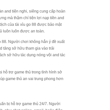
oàn and tiện nghi, siêng cung cấp hoàn
ưng mà thậm chí tiện lợi nạp tiền and
dịch của tài xỉu go 88 được bảo mật
hủ luôn luôn được an toàn.
 go 88. Người chơi không hẳn ý đề xuất
nd tăng sở hữu tham gia vào trải
 cách sở hữu tác dụng nóng vội and tác
ị hỗ trợ game thủ trong tình hình sở
iúp game thủ an vai trung phong hơn
huẩn bị hỗ trợ game thủ 24/7. Người