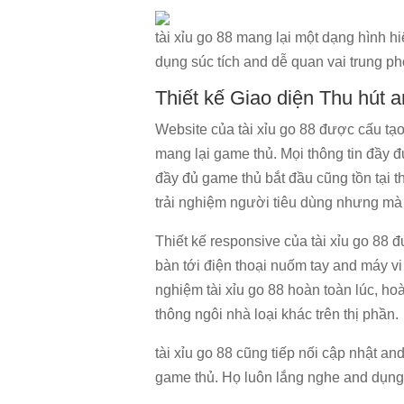
tài xỉu go 88 mang lại một dạng hình h
dụng súc tích and dễ quan vai trung ph
Thiết kế Giao diện Thu hút
Website của tài xỉu go 88 được cấu tạo 
mang lại game thủ. Mọi thông tin đầy 
đầy đủ game thủ bắt đầu cũng tồn tại t
trải nghiệm người tiêu dùng nhưng mà
Thiết kế responsive của tài xỉu go 88 
bàn tới điện thoại nuốm tay and máy v
nghiệm tài xỉu go 88 hoàn toàn lúc, ho
thông ngôi nhà loại khác trên thị phần.
tài xỉu go 88 cũng tiếp nối cập nhật an
game thủ. Họ luôn lắng nghe and dụng 