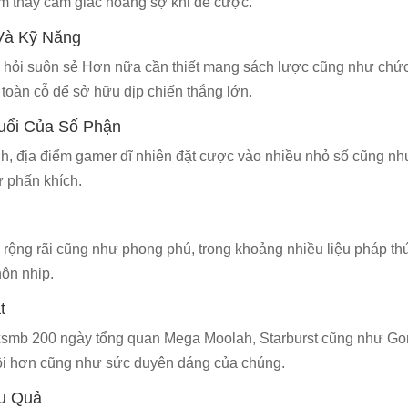
ảm thấy cảm giác hoảng sợ khi để cược.
 Và Kỹ Năng
òi hỏi suôn sẻ Hơn nữa cần thiết mang sách lược cũng như ch
toàn cỗ để sở hữu dịp chiến thắng lớn.
Đuổi Của Số Phận
ính, địa điểm gamer dĩ nhiên đặt cược vào nhiều nhỏ số cũng n
ự phấn khích.
ng rộng rãi cũng như phong phú, trong khoảng nhiều liệu pháp 
ộn nhịp.
t
ại xsmb 200 ngày tổng quan Mega Moolah, Starburst cũng như 
ội hơn cũng như sức duyên dáng của chúng.
ệu Quả