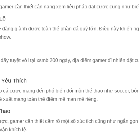
 gamer cần thiết cân nặng xem liệu pháp đặt cược cũng như biế
 Lồ
dễ dàng giành được toàn thể phần đá quý lớn. Điều này khiến 
show.
đấy tuyệt vời tại xsmb 200 ngày, địa điểm gamer dĩ nhiên đặt c
 Yêu Thích
̀o cá cược mang đến phổ biến đổi môn thể thao như soccer, bón
đề xuất mang toàn thể điểm mê man mê riêng.
Thao
ợc, gamer cần thiết cầm rõ một số xúc tích cũng như ngắn gọn 
vận khích lệ.