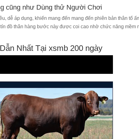
ng cũng như Dùng thử Người Chơi
u, dễ áp dụng, khiến mang đến mang đến phiên bản thân tổ ấ
m tín đồ thân hàng bước này được coi cao nhờ chức năng mề
 Dẫn Nhất Tại xsmb 200 ngày