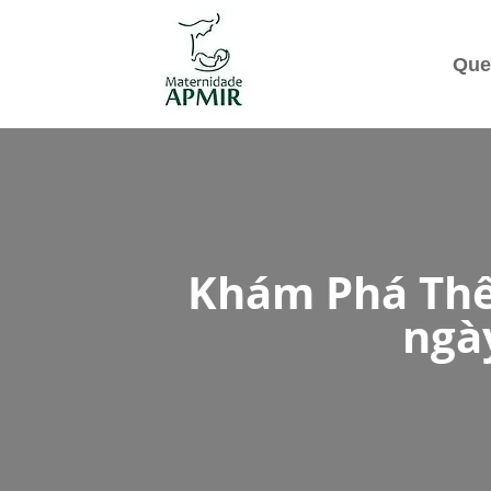
Que
Khám Phá Thế 
ngà