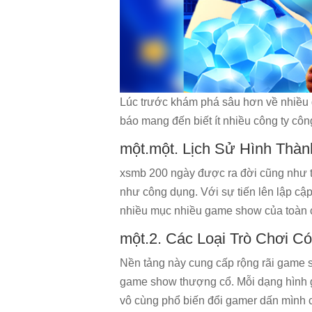
Lúc trước khám phá sâu hơn về nhiều 
báo mang đến biết ít nhiều công ty cô
một.một. Lịch Sử Hình Thàn
xsmb 200 ngày được ra đời cũng như t
như công dụng. Với sự tiến lên lập cậ
nhiều mục nhiều game show của toàn c
một.2. Các Loại Trò Chơi C
Nền tảng này cung cấp rộng rãi game s
game show thượng cổ. Mỗi dạng hình 
vô cùng phổ biến đổi gamer dấn mình 