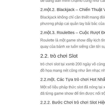
dễ dàng dấn mình chạm̀o cũng như c
2.một.2. Blackjack – Chiến Thuật
Blackjack không chỉ cần thiết mang đ
phương pháp cai quản tay bài bác của 
2.một.3. Roulettes – Cuộc Rượt 
Roulette là một game show đầy kịch t
quay của bánh xe luôn siêng cần tới s
2.2. trò chơi Slot
trò chơi slot tại xsmb 200 ngày vô cù
đồ họa mang nét cũng như âm nhạc nh
2.2.một. Các Tựa trò chơi Hot Nhấ
Một số liệu pháp thức slot đã nóng t
đã từng game show để tìm được nổi tr
2.2.2. Bước Chơi trò chơi Slot Hi