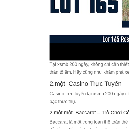
Tại xsmb 200 ngày, không chỉ cần thi
thân tổ ấm. Hãy cũng như khám phá xe
2.một. Casino Trực Tuyến
Casino trực tuyến tại xsmb 200 ngày c
bạc thực thụ.
2.một.một. Baccarat – Trò Chơi C
Baccarat là một trong toàn thể toàn th