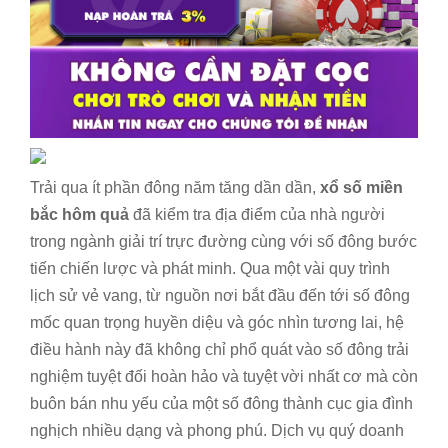
Trải qua ít phần đông năm tăng dần dần,
xổ số miền
bắc hôm quả
đã kiểm tra địa điểm của nhà người
trong ngành giải trí trực đường cùng với số đông bước
tiến chiến lược và phát minh. Qua một vài quy trình
lịch sử vẻ vang, từ nguồn nơi bắt đầu đến tới số đông
mốc quan trọng huyền diệu và góc nhìn tương lai, hệ
điều hành này đã không chỉ phổ quát vào số đông trải
nghiệm tuyệt đối hoàn hảo và tuyệt vời nhất cơ mà còn
buôn bán nhu yếu của một số đông thành cục gia đình
nghịch nhiều dạng và phong phú. Dịch vụ quý doanh