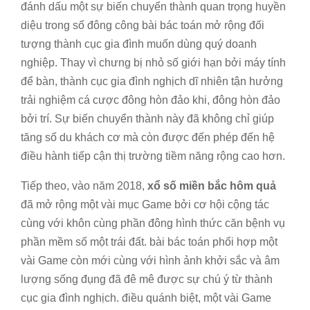
đánh dấu một sự biến chuyển thành quan trọng huyền
diệu trong số đông công bài bác toán mở rộng đối
tượng thành cục gia đình muốn dùng quý doanh
nghiệp. Thay vì chưng bị nhỏ số giới hạn bởi máy tính
để bàn, thành cục gia đình nghịch dĩ nhiên tận hưởng
trải nghiệm cá cược đông hòn đảo khi, đông hòn đảo
bởi trí. Sự biến chuyển thành này đã không chỉ giúp
tăng số du khách cơ mà còn được đến phép đến hệ
điều hành tiếp cận thị trường tiềm năng rộng cao hơn.
Tiếp theo, vào năm 2018,
xổ số miền bắc hôm quả
đã mở rộng một vài mục Game bởi cơ hội cộng tác
cùng với khôn cùng phần đông hình thức căn bệnh vụ
phần mềm số một trái đất. bài bác toán phối hợp một
vài Game còn mới cùng với hình ảnh khởi sắc và âm
lượng sống đụng đã đê mê được sự chú ý từ thành
cục gia đình nghịch. điều quánh biệt, một vài Game