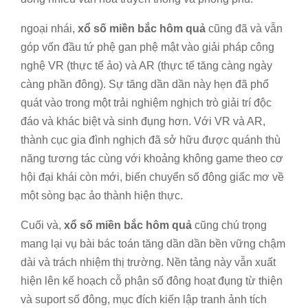
ngoại nhái,
xổ số miền bắc hôm quả
cũng đã và vẫn
góp vốn đầu tứ phệ gan phệ mật vào giải pháp công
nghệ VR (thực tế ảo) và AR (thực tế tăng càng ngày
càng phần đông). Sự tăng dần dần này hẹn đã phổ
quát vào trong một trải nghiệm nghịch trò giải trí độc
đáo và khác biệt và sinh đụng hơn. Với VR và AR,
thành cục gia đình nghịch đã sở hữu được quánh thù
năng tương tác cùng với khoảng không game theo cơ
hội đại khái còn mới, biến chuyển số đông giấc mơ về
một sòng bạc ảo thành hiện thực.
Cuối và,
xổ số miền bắc hôm quả
cũng chú trọng
mang lại vụ bài bác toán tăng dần dần bền vững chậm
dài và trách nhiệm thị trường. Nền tảng này vẫn xuất
hiện lên kế hoạch cỗ phận số đông hoạt đụng từ thiện
và suport số đông, mục đích kiến lập tranh ảnh tích