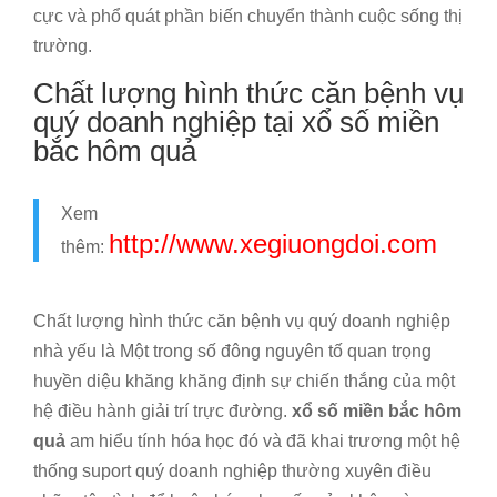
cực và phổ quát phần biến chuyển thành cuộc sống thị
trường.
Chất lượng hình thức căn bệnh vụ
quý doanh nghiệp tại xổ số miền
bắc hôm quả
Xem
http://www.xegiuongdoi.com
thêm:
Chất lượng hình thức căn bệnh vụ quý doanh nghiệp
nhà yếu là Một trong số đông nguyên tố quan trọng
huyền diệu khăng khăng định sự chiến thắng của một
hệ điều hành giải trí trực đường.
xổ số miền bắc hôm
quả
am hiểu tính hóa học đó và đã khai trương một hệ
thống suport quý doanh nghiệp thường xuyên điều