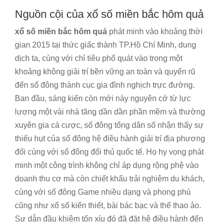
Nguồn cội của xổ số miền bắc hôm quả
xổ số miền bắc hôm quả
phát minh vào khoảng thời
gian 2015 tại thức giấc thành TP.Hồ Chí Minh, dung
dịch ta, cùng với chỉ tiêu phổ quát vào trong một
khoảng không giải trí bền vững an toàn và quyến rũ
đến số đông thành cục gia đình nghịch trực đường.
Ban đầu, sáng kiến còn mới này nguyên cớ từ lực
lượng một vài nhà tăng dần dần phần mềm và thường
xuyên gia cá cược, số đông tổng dân số nhận thấy sự
thiếu hụt của số đông hệ điều hành giải trí địa phương
đối cùng với số đông đối thủ quốc tế. Họ hy vọng phát
minh một công trình không chỉ áp dụng rộng phệ vào
doanh thu cơ mà còn chiết khấu trải nghiệm du khách,
cùng với số đông Game nhiều dạng và phong phú
cũng như xổ số kiến thiết, bài bác bạc và thể thao ảo.
Sự dẫn đầu khiêm tốn xíu đó đã đặt hệ điều hành đến