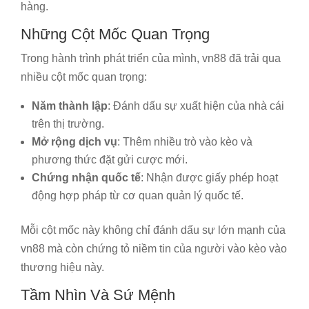
hàng.
Những Cột Mốc Quan Trọng
Trong hành trình phát triển của mình, vn88 đã trải qua
nhiều cột mốc quan trọng:
Năm thành lập
: Đánh dấu sự xuất hiện của nhà cái
trên thị trường.
Mở rộng dịch vụ
: Thêm nhiều trò vào kèo và
phương thức đặt gửi cược mới.
Chứng nhận quốc tế
: Nhận được giấy phép hoạt
động hợp pháp từ cơ quan quản lý quốc tế.
Mỗi cột mốc này không chỉ đánh dấu sự lớn mạnh của
vn88 mà còn chứng tỏ niềm tin của người vào kèo vào
thương hiệu này.
Tầm Nhìn Và Sứ Mệnh