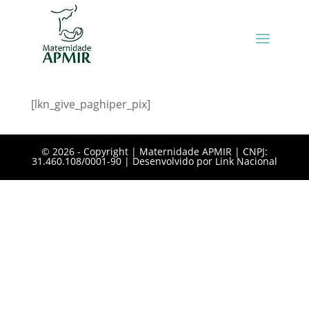
[lkn_give_paghiper_pix]
©️ 2026 - Copyright | Maternidade APMIR | CNPJ:
31.460.108/0001-90 | Desenvolvido por
Link Nacional