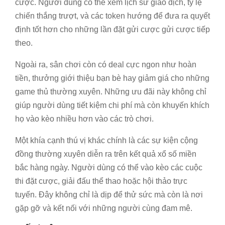
cược. Người dùng có thể xem lịch sử giao dịch, tỷ lệ
chiến thắng trượt, và các token hướng để đưa ra quyết
định tốt hơn cho những lần đặt gửi cược gửi cược tiếp
theo.
Ngoài ra, sân chơi còn có deal cực ngon như hoàn
tiền, thưởng giới thiệu bạn bè hay giảm giá cho những
game thủ thường xuyên. Những ưu đãi này không chỉ
giúp người dùng tiết kiệm chi phí mà còn khuyến khích
họ vào kèo nhiều hơn vào các trò chơi.
Một khía cạnh thú vị khác chính là các sự kiện cộng
đồng thường xuyên diễn ra trên kết quả xổ số miền
bắc hàng ngày. Người dùng có thể vào kèo các cuộc
thi đặt cược, giải đấu thể thao hoặc hội thảo trực
tuyến. Đây không chỉ là dịp để thử sức mà còn là nơi
gặp gỡ và kết nối với những người cùng đam mê.