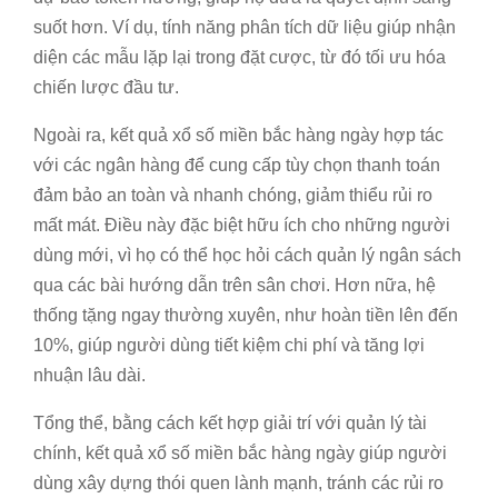
suốt hơn. Ví dụ, tính năng phân tích dữ liệu giúp nhận
diện các mẫu lặp lại trong đặt cược, từ đó tối ưu hóa
chiến lược đầu tư.
Ngoài ra, kết quả xổ số miền bắc hàng ngày hợp tác
với các ngân hàng để cung cấp tùy chọn thanh toán
đảm bảo an toàn và nhanh chóng, giảm thiểu rủi ro
mất mát. Điều này đặc biệt hữu ích cho những người
dùng mới, vì họ có thể học hỏi cách quản lý ngân sách
qua các bài hướng dẫn trên sân chơi. Hơn nữa, hệ
thống tặng ngay thường xuyên, như hoàn tiền lên đến
10%, giúp người dùng tiết kiệm chi phí và tăng lợi
nhuận lâu dài.
Tổng thể, bằng cách kết hợp giải trí với quản lý tài
chính, kết quả xổ số miền bắc hàng ngày giúp người
dùng xây dựng thói quen lành mạnh, tránh các rủi ro