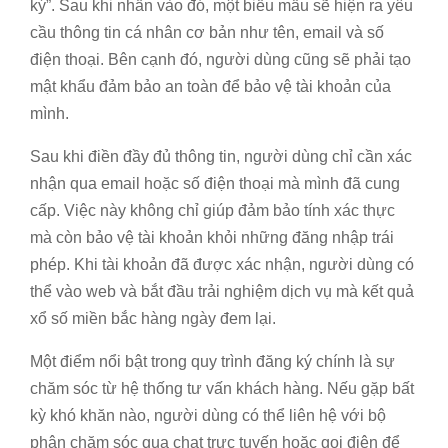
ký”. Sau khi nhấn vào đó, một biểu mẫu sẽ hiện ra yêu
cầu thông tin cá nhân cơ bản như tên, email và số
điện thoại. Bên cạnh đó, người dùng cũng sẽ phải tạo
mật khẩu đảm bảo an toàn để bảo vệ tài khoản của
mình.
Sau khi điền đầy đủ thông tin, người dùng chỉ cần xác
nhận qua email hoặc số điện thoại mà mình đã cung
cấp. Việc này không chỉ giúp đảm bảo tính xác thực
mà còn bảo vệ tài khoản khỏi những đăng nhập trái
phép. Khi tài khoản đã được xác nhận, người dùng có
thể vào web và bắt đầu trải nghiệm dịch vụ mà kết quả
xổ số miền bắc hàng ngày đem lại.
Một điểm nổi bật trong quy trình đăng ký chính là sự
chăm sóc từ hệ thống tư vấn khách hàng. Nếu gặp bất
kỳ khó khăn nào, người dùng có thể liên hệ với bộ
phận chăm sóc qua chat trực tuyến hoặc gọi điện để