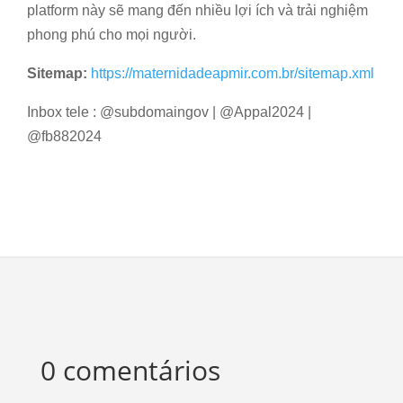
platform này sẽ mang đến nhiều lợi ích và trải nghiệm
phong phú cho mọi người.
Sitemap:
https://maternidadeapmir.com.br/sitemap.xml
Inbox tele : @subdomaingov | @Appal2024 |
@fb882024
0 comentários