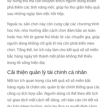
sự hứng thú mà còn khuyến khích người dùng khám
phá thêm các tính năng mới, giúp họ thư giãn hiệu quả
sau những ngày làm việc hồi hộp.
Ngoài ra, sân chơi này còn cung cấp các chương trình
học hỏi, như hướng dẫn cách chơi đảm bảo an toàn
hoặc học hỏi từ game thủ khác từ các chuyên gia, giúp
người dùng không chỉ giải trí mà còn phát triển mẹo
chơi. Tổng thể, lợi ích này làm cho kết quả xổ số miền
bắc hàng ngày trở thành một phần không thể thiếu
trong lối sống hiện đại.
Cải thiện quản lý tài chính cá nhân
Một lợi ích quan trọng của kết quả xổ số miền bắc
hàng ngày là chăm sóc quản lý tài chính thông qua các
công cụ tích hợp sẵn. Người dùng có thể theo dõi lịch
sử giao dịch một cách dễ dàng, với báo cáo chi tiết và
dự báo token hướng, giúp họ đưa ra quyết định sáng