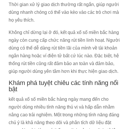
Thời gian xử lý giao dịch thường rất ngắn, giúp người
dùng nhanh chóng có thể vào kèo vào các trò chơi mà
họ yêu thích.
Không chỉ dừng lại ở đó, kết quả xổ số miền bắc hàng
ngày còn cung cấp chức năng rút tiền linh hoạt. Người
dùng có thể dễ dàng rút tiền lãi của mình về tài khoản
ngân hàng hoặc ví điện tử bất cứ lúc nào. Đặc biệt, hệ
thống rút tiền cũng rất đảm bảo an toàn và đảm bảo,
giúp người dùng yên tâm hơn khi thực hiện giao dịch.
Khám phá tuyệt chiêu các tính năng nổi
bật
kết quả xổ số miền bắc hàng ngày mang đến cho
người dùng nhiều tính năng thú vị và hấp dẫn nhằm
nâng cao trải nghiệm. Một trong những tính năng đáng
chú ý là khả năng theo dõi và phân tích dữ liệu đặt