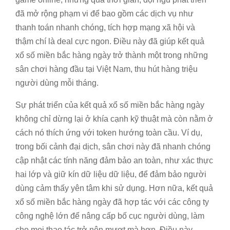
đã mở rộng phạm vi để bao gồm các dịch vụ như
thanh toán nhanh chóng, tích hợp mạng xã hội và
thậm chí là deal cực ngon. Điều này đã giúp kết quả
xổ số miền bắc hàng ngày trở thành một trong những
sân chơi hàng đầu tại Việt Nam, thu hút hàng triệu
người dùng mỗi tháng.
Sự phát triển của kết quả xổ số miền bắc hàng ngày
không chỉ dừng lại ở khía cạnh kỹ thuật mà còn nằm ở
cách nó thích ứng với token hướng toàn cầu. Ví dụ,
trong bối cảnh đại dịch, sân chơi này đã nhanh chóng
cập nhật các tính năng đảm bảo an toàn, như xác thực
hai lớp và giữ kín dữ liệu dữ liệu, để đảm bảo người
dùng cảm thấy yên tâm khi sử dụng. Hơn nữa, kết quả
xổ số miền bắc hàng ngày đã hợp tác với các công ty
công nghệ lớn để nâng cấp bố cục người dùng, làm
cho mọi thao tác trở nên mượt mà hơn. Điều này