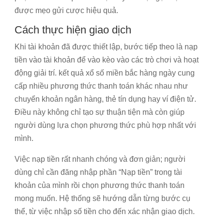
được mẹo gửi cược hiệu quả.
Cách thực hiện giao dịch
Khi tài khoản đã được thiết lập, bước tiếp theo là nạp
tiền vào tài khoản để vào kèo vào các trò chơi và hoạt
động giải trí. kết quả xổ số miền bắc hàng ngày cung
cấp nhiều phương thức thanh toán khác nhau như
chuyển khoản ngân hàng, thẻ tín dụng hay ví điện tử.
Điều này không chỉ tạo sự thuận tiện mà còn giúp
người dùng lựa chọn phương thức phù hợp nhất với
mình.
Việc nạp tiền rất nhanh chóng và đơn giản; người
dùng chỉ cần đăng nhập phần “Nạp tiền” trong tài
khoản của mình rồi chọn phương thức thanh toán
mong muốn. Hệ thống sẽ hướng dẫn từng bước cụ
thể, từ việc nhập số tiền cho đến xác nhận giao dịch.