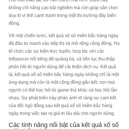
không chỉ nâng cao trải nghiệm mà còn giúp sân chơi
duy trì vị thế cạnh tranh trong một thị trường đầy biến
động.
Về mặt chiến lược, kết quả xổ số miền bắc hàng ngày
đã đầu tư mạnh vào tiếp thị và mở rộng cộng đồng. Họ
tổ chức các sự kiện trực tuyến, hợp tác với các
Influencer nổi tiếng để quảng bá, và liên tục thu thập
phản hồi từ người dùng để cải thiện dịch vụ. Kết quả
là, kết quả xổ số miền bắc hàng ngày không chỉ là một
ứng dụng mà còn là một cộng đồng gắn kết, nơi mọi
người có thể học hỏi từ game thủ khác và học hỏi lẫn
nhau. Sự phát triển này phản ánh rõ ràng sự cam kết
của đội ngũ đằng sau kết quả xổ số miền bắc hàng
ngày trong việc tạo ra giá trị lâu dài cho người dùng.
Các tính năng nổi bật của kết quả xổ số