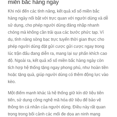
miền bắc hàng ngày
Khi nói đến các tính năng, kết quả xổ số miền bắc
hàng ngày nổi bật với trực quan với người dùng và dễ
sử dụng, cho phép người dùng đăng nhập nhanh
chóng mà không cần trải qua các bước phức tạp. Ví
dụ, tính năng sòng bạc trực tuyến thời gian thực cho
phép người dùng đặt gửi cược gửi cược ngay trong
lúc trận đấu đang diễn ra, mang lại sự phấn khích cao
độ. Ngoài ra, kết quả xổ số miền bắc hàng ngày còn
tích hợp hệ thống tặng ngay phong phú, như hoàn tiền
hoặc tặng quà, giúp người dùng có thêm động lực vào
kèo.
Một điểm mạnh khác là hệ thống giữ kín dữ liệu tiên
tiến, sử dụng công nghệ mã hóa dữ liệu để bảo vệ
thông tin cá nhân của người dùng. Điều này rất quan
trọng trong bối cảnh các mối đe dọa an ninh mạng