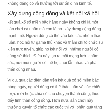
không đáng có và hướng tới sự ổn định kinh tế.
Xây dựng cộng đồng và kết nối xã hội
kết quả xổ số miền bắc hàng ngày không chỉ là một
sân chơi cá nhân mà còn là nơi xây dựng cộng đồng
mạnh mẽ. Người dùng có thể vào kèo các nhóm thảo
luận, học hỏi từ game thủ khác và thậm chí tổ chức sự
kiện trực tuyến, giúp họ kết nối với những người có
cùng sở thích. Điều này tạo ra một mạng lưới chăm
sóc, nơi mọi người có thể học hỏi lẫn nhau và phát
triển cùng nhau.
Ví dụ, qua các diễn đàn trên kết quả xổ số miền bắc
hàng ngày, người dùng có thể thảo luận về các chiến
lược mới hoặc chia sẻ câu chuyện thành công, thúc
đẩy tinh thần cộng đồng. Hơn nữa, sân chơi này
thường xuyên tổ chức các cuộc thi với phần quà tặng