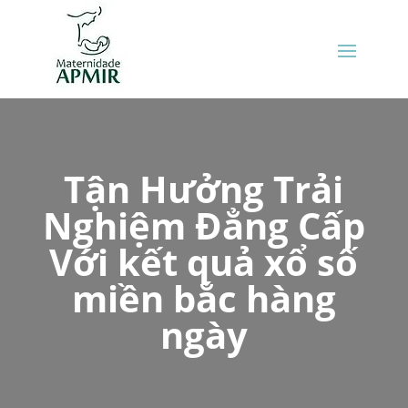
Tận Hưởng Trải
Nghiệm Đẳng Cấp
Với kết quả xổ số
miền bắc hàng
ngày