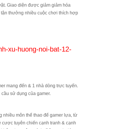
 vật. Giao diện được giảm giảm hóa
 tận thưởng nhiều cuộc chơi thích hợp
anh-xu-huong-noi-bat-12-
mer mang đến & 1 nhà dòng trực tuyến.
u cầu sử dụng của gamer.
g nhiều môn thể thao để gamer lựa, từ
ệ cược tuyên chiến cạnh tranh & cạnh