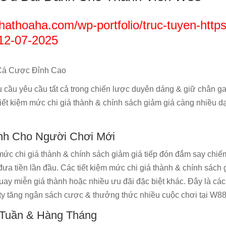
thathoaha.com/wp-portfolio/truc-tuyen-http
-12-07-2025
 cầu yêu cầu tất cả trong chiến lược duyên dáng & giữ chân ga
tiết kiệm mức chi giá thành & chính sách giảm giá càng nhiều 
h Cho Người Chơi Mới
mức chi giá thành & chính sách giảm giá tiếp đón đắm say chi
ưa tiền lần đầu. Các tiết kiệm mức chi giá thành & chính sách 
uay miễn giá thành hoặc nhiều ưu đãi đặc biệt khác. Đây là cá
y tăng ngân sách cược & thưởng thức nhiều cuộc chơi tại W88 
 Tuần & Hàng Tháng