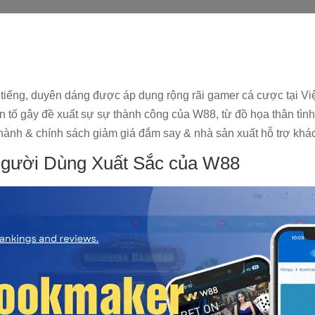
 tiếng, duyên dáng được áp dụng rộng rãi gamer cá cược tại Việ
n tố gây đề xuất sự sự thành công của W88, từ đồ họa thân tìn
thành & chính sách giảm giá đắm say & nhà sản xuất hỗ trợ khác
Người Dùng Xuất Sắc của W88