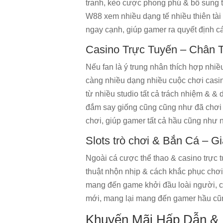
tranh, kèo cược phong phú & bổ sung 
W88 xem nhiều dạng tế nhiều thiên tài
ngay cạnh, giúp gamer ra quyết định c
Casino Trực Tuyến – Chân 
Nếu fan là ý trung nhân thích hợp nhi
càng nhiều dạng nhiều cuộc chơi casino
từ nhiều studio tất cả trách nhiệm & & 
đắm say giống cũng cũng như đã chơi 
chơi, giúp gamer tất cả hầu cũng như 
Slots trò chơi & Bắn Cá – Gi
Ngoài cá cược thể thao & casino trực 
thuật nhộn nhịp & cách khắc phục chơ
mang đến game khởi đầu loài người, 
mới, mang lại mang đến gamer hầu cũng
Khuyến Mãi Hấp Dẫn &