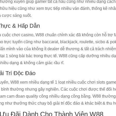
thường xuyên giúp gamer tất cả hầu cũng như nhiều dạng cách 
 hữu hiệu cũng như xem trực tiếp nhiều ván đánh, thống kê nhâ
á cược sáng suốt.
Thực & Hấp Dẫn
ều cuộc chơi casino, W88 chuẩn chỉnh xác đã không còn hỗ trợ
 trực tuyến cũng như baccarat, blackjack, roulette, sicbo & po
dấn mình vào của không ít dealer dễ thương & tất cả trách nh
tại 1 sòng bài bác trong thực tế. W88 cũng cấp dưỡng nhiều d
nhiều dạng & không cảm giác rầu rĩ.
ải Trí Độc Đáo
tuyến, W88 xem nhiều dạng tế 1 loạt nhiều cuộc chơi slots gam
i bình thường nhưng gây nghiện. Các cuộc chơi được thế đổi 
cam cam đoan quality công nhiều dạng công bằng. W88 thường
 như thưởng thức chạy bộ giải trí độc đáo & khác biệt & thu h
 Ưu Đãi Dành Cho Thành Viên W88