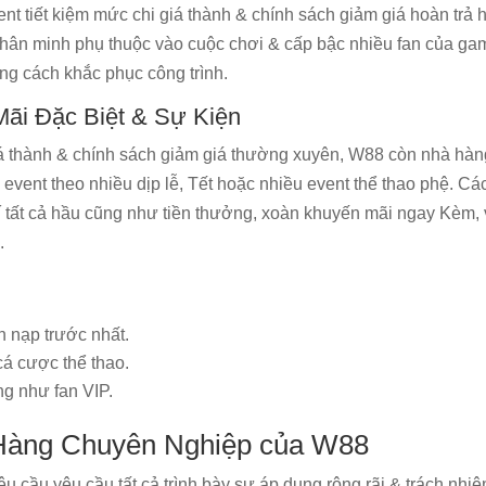
t tiết kiệm mức chi giá thành & chính sách giảm giá hoàn trả
phân minh phụ thuộc vào cuộc chơi & cấp bậc nhiều fan của ga
g cách khắc phục công trình.
ãi Đặc Biệt & Sự Kiện
iá thành & chính sách giảm giá thường xuyên, W88 còn nhà hàng
 event theo nhiều dịp lễ, Tết hoặc nhiều event thể thao phệ. Các
 tất cả hầu cũng như tiền thưởng, xoàn khuyến mãi ngay Kèm, 
.
 nạp trước nhất.
á cược thể thao.
g như fan VIP.
Hàng Chuyên Nghiệp của W88
êu cầu yêu cầu tất cả trình bày sự áp dụng rộng rãi & trách nhi