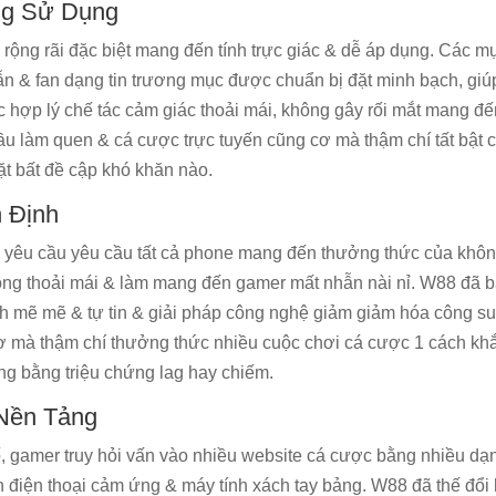
ng Sử Dụng
rộng rãi đặc biệt mang đến tính trực giác & dễ áp dụng. Các mụ
n & fan dạng tin trương mục được chuẩn bị đặt minh bạch, giú
ục hợp lý chế tác cảm giác thoải mái, không gây rối mắt mang
ầu làm quen & cá cược trực tuyến cũng cơ mà thậm chí tất bật
 bất đề cập khó khăn nào.
 Định
ố yêu cầu yêu cầu tất cả phone mang đến thưởng thức của khôn
ông thoải mái & làm mang đến gamer mất nhẫn nài nỉ. W88 đã b
 mẽ mẽ & tự tin & giải pháp công nghệ giảm giảm hóa công su
 cơ mà thậm chí thưởng thức nhiều cuộc chơi cá cược 1 cách 
ng bằng triệu chứng lag hay chiếm.
Nền Tảng
, gamer truy hỏi vấn vào nhiều website cá cược bằng nhiều dạn
 điện thoại cảm ứng & máy tính xách tay bảng. W88 đã thế đổi h