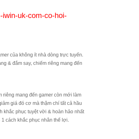
s-iwin-uk-com-co-hoi-
mer của không ít nhà dòng trực tuyến.
dạng & đắm say, chiếm riêng mang đến
ếm riêng mang đến gamer còn mới làm
giảm giá đó cơ mà thậm chí tất cả hầu
ch khắc phục tuyệt vời & hoàn hảo nhất
1 cách khắc phục nhân thể lợi.