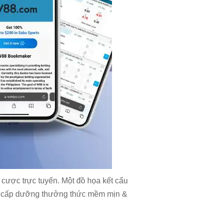
 cược trực tuyến. Một đồ họa kết cấu
c & cấp dưỡng thưởng thức mềm mịn &