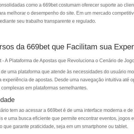
consolidadas como a 669bet costumam oferecer suporte ao client
ra melhorar o desempenho do site. Em um mercado competitivo,
ediante seu trabalho transparente e regulado.
sos da 669bet que Facilitam sua Exper
ão de uma plataforma que atende às necessidades do usuário m
a experiência de apostas. Desde uma navegação intuitiva até 
zes complexas em plataformas semelhantes.
lidade
ário tem ao acessar a 669bet é de uma interface moderna e de 
s e uma busca eficiente que permite encontrar eventos, jogos 
o que garante praticidade, seja em um smartphone ou tablet.