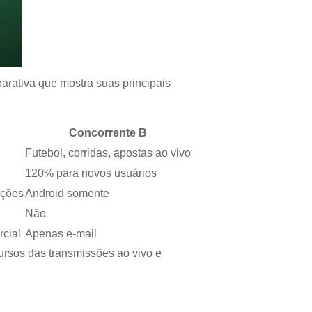
rativa que mostra suas principais
Concorrente B
Futebol, corridas, apostas ao vivo
120% para novos usuários
ações
Android somente
Não
rcial
Apenas e-mail
ursos das transmissões ao vivo e