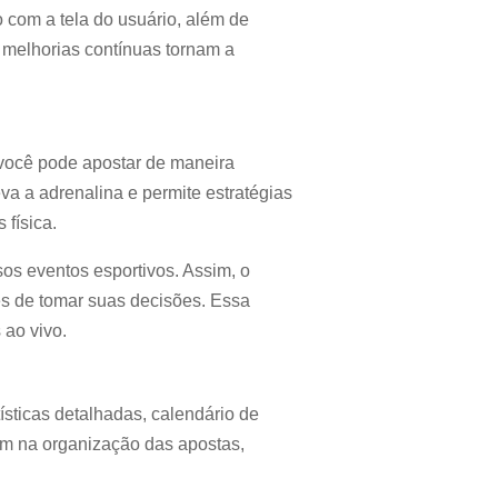
o com a tela do usuário, além de
s melhorias contínuas tornam a
e você pode apostar de maneira
a a adrenalina e permite estratégias
física.
sos eventos esportivos. Assim, o
s de tomar suas decisões. Essa
 ao vivo.
sticas detalhadas, calendário de
iam na organização das apostas,