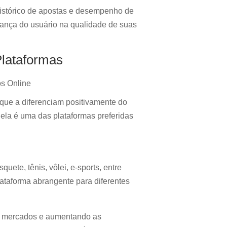
histórico de apostas e desempenho de
iança do usuário na qualidade de suas
lataformas
 que a diferenciam positivamente do
 ela é uma das plataformas preferidas
ete, tênis, vôlei, e-sports, entre
lataforma abrangente para diferentes
es mercados e aumentando as