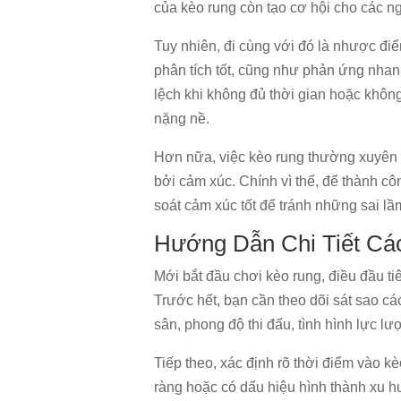
của kèo rung còn tạo cơ hội cho các ng
Tuy nhiên, đi cùng với đó là nhược điể
phân tích tốt, cũng như phản ứng nhanh.
lệch khi không đủ thời gian hoặc không
nặng nề.
Hơn nữa, việc kèo rung thường xuyên xu
bởi cảm xúc. Chính vì thế, để thành cô
soát cảm xúc tốt để tránh những sai lầ
Hướng Dẫn Chi Tiết Cá
Mới bắt đầu chơi kèo rung, điều đầu t
Trước hết, bạn cần theo dõi sát sao cá
sân, phong độ thi đấu, tình hình lực l
Tiếp theo, xác định rõ thời điểm vào k
ràng hoặc có dấu hiệu hình thành xu hư