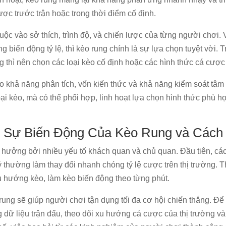
ược trước trận hoặc trong thời điểm cố định.
uộc vào sở thích, trình độ, và chiến lược của từng người chơi. 
ụng biến động tỷ lệ, thì kèo rung chính là sự lựa chọn tuyệt vời.
g thì nên chọn các loại kèo cố định hoặc các hình thức cá cược
 khả năng phân tích, vốn kiến thức và khả năng kiểm soát tâm
loại kèo, mà có thể phối hợp, linh hoạt lựa chọn hình thức phù 
 Sự Biến Động Của Kèo Rung và Cách
hưởng bởi nhiều yếu tố khách quan và chủ quan. Đầu tiên, các 
ý thường làm thay đổi nhanh chóng tỷ lệ cược trên thị trường. 
hướng kèo, làm kèo biến động theo từng phút.
ng sẽ giúp người chơi tận dụng tối đa cơ hội chiến thắng. Để l
ng dữ liệu trận đấu, theo dõi xu hướng cá cược của thị trường v