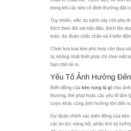
trong khi các kèo cố định thường đặt c
Tuy nhiên, việc so sánh này còn phụ th
thích theo dõi sát trận đấu, thích tận d
toàn, dự đoán chắc chắn và ít biến độn
Chọn lựa loại kèo phù hợp còn dựa vào
là, không nhất thiết phải chỉ chơi một 
hạn chế rủi ro.
Yếu Tố Ảnh Hưởng Đến
Biến động của
kèo rung là gì
chịu ảnh 
thương, thẻ phạt hoặc các yếu tố tâm l
cược khác cũng ảnh hưởng lớn đến xu 
Dự đoán chính xác biến động của kèo ru
các tin tức nóng hổi, phân tích kỹ lưỡ