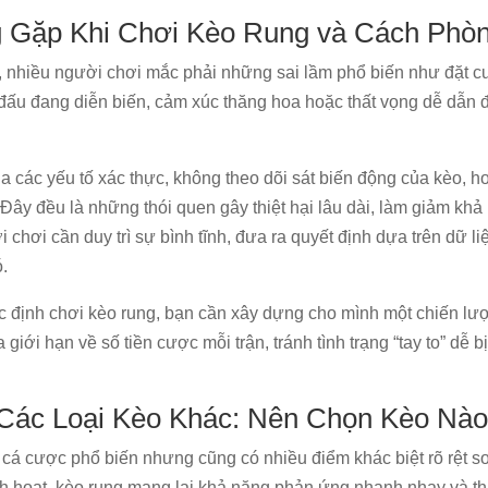
Gặp Khi Chơi Kèo Rung và Cách Phòn
g, nhiều người chơi mắc phải những sai lầm phổ biến như đặt c
 đấu đang diễn biến, cảm xúc thăng hoa hoặc thất vọng dễ dẫn đ
ua các yếu tố xác thực, không theo dõi sát biến động của kèo, 
ây đều là những thói quen gây thiệt hại lâu dài, làm giảm khả 
i chơi cần duy trì sự bình tĩnh, đưa ra quyết định dựa trên dữ li
.
c định chơi kèo rung, bạn cần xây dựng cho mình một chiến lượ
 ra giới hạn về số tiền cược mỗi trận, tránh tình trạng “tay to” dễ
Các Loại Kèo Khác: Nên Chọn Kèo Nà
 cá cược phổ biến nhưng cũng có nhiều điểm khác biệt rõ rệt so
inh hoạt, kèo rung mang lại khả năng phản ứng nhanh nhạy và thíc