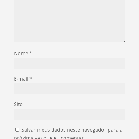
Nome
*
E-mail
*
Site
Salvar meus dados neste navegador para a
próxima vez que eu comentar.