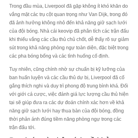
Trong đầu mùa, Liverpool đã gặp không ít khó khăn do
vắng mặt các trụ cột quan trọng như Van Dijk, trong đó
đã ảnh hưởng không nhỏ đến khả năng giữ sạch lưới
của đội bóng. Nhà cái keovip đã phân tích các trận đấu
khi thiếu vắng các cầu thủ chủ chốt, dễ thấy rõ sự giảm
sút trong khả năng phòng ngự toàn diện, đặc biệt trong
các pha bóng bổng và các tình huống cố định.
Tuy nhiên, cũng chính nhờ sự chuẩn bị kỹ lưỡng của
ban huấn luyện và các cầu thủ dự bị, Liverpool đã cố
gắng thích nghi và duy trì phong độ trung bình khá. Đối
với giới cá cược, việc đánh giá lực lượng cầu thủ hiện
tại sẽ giúp đưa ra các dự đoán chính xác hơn về khả
năng giữ sạch lưới hay thua bàn của đội bóng, đồng
thời phản ánh đúng tiềm năng phòng ngự trong các
trận đấu tới.