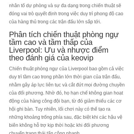
nhân tố dự phòng và sự đa dạng trong chiến thuật sẽ
đóng vai trò quyết định trong việc duy trì phong độ cao
của hàng thủ trong các trận đấu lớn sắp tới.
Phân tích chiến thuật phòng ngự
tầm cao và tầm thấp của
Liverpool: Ưu và nhược điểm
theo đánh giá của keovip
Chiến thuật phòng ngự của Liverpool bao gồm cả việc
duy trì tầm cao trong phần lớn thời gian của trận đấu,
nhằm gây áp lực liên tục và cắt đứt mọi đường chuyền
của đối phương. Nhờ đó, họ hạn chế không gian hoạt
động của hàng công đội bạn, từ đó giảm thiểu các cơ
hội ghi bàn. Tuy nhiên, lối chơi này có thể tạo ra
những khoảng trống phía sau, đặc biệt khi các hậu vệ
biên không hỗ trợ kịp thời hoặc khi đối phương
chuyển trạng thái tấn công nhanh.