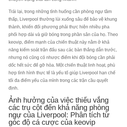
Trái lại, trong những tình huống cần phòng ngự tầm
thấp, Liverpool thường lùi xuống sâu để bảo vệ khung
thành, khiến đối phương phải thực hiện nhiều pha
phối hợp dài và giữ bóng trong phần sân của họ. Theo
keovip, điểm mạnh của chiến thuật này nằm ở khả
năng kiểm soát trận đấu sau các bàn thắng dẫn trước,
nhưng nó cũng có nhược điểm khi đội bóng cần phải
dốc hết sức để gỡ hòa. Một chiến thuật linh hoạt, phù
hợp tình hình thực tế là yếu tố giúp Liverpool hạn chế
tối đa điểm yếu của mình trong các trận cầu quyết
định.
Ảnh hưởng của việc thiếu vắng
các trụ cột đến khả năng phòng
ngự của Liverpool: Phân tích từ
góc độ cá cược của keovip