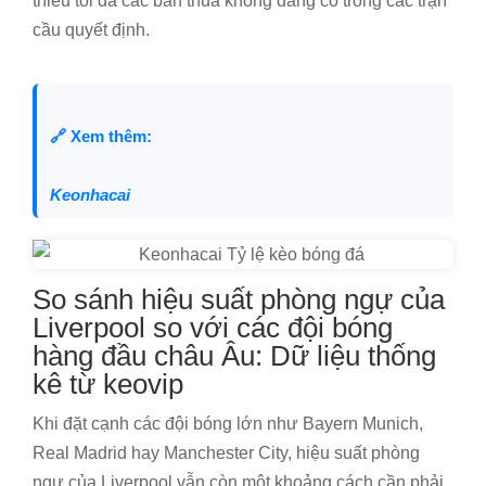
thiểu tối đa các bàn thua không đáng có trong các trận
cầu quyết định.
🔗 Xem thêm:
Keonhacai
So sánh hiệu suất phòng ngự của
Liverpool so với các đội bóng
hàng đầu châu Âu: Dữ liệu thống
kê từ keovip
Khi đặt cạnh các đội bóng lớn như Bayern Munich,
Real Madrid hay Manchester City, hiệu suất phòng
ngự của Liverpool vẫn còn một khoảng cách cần phải