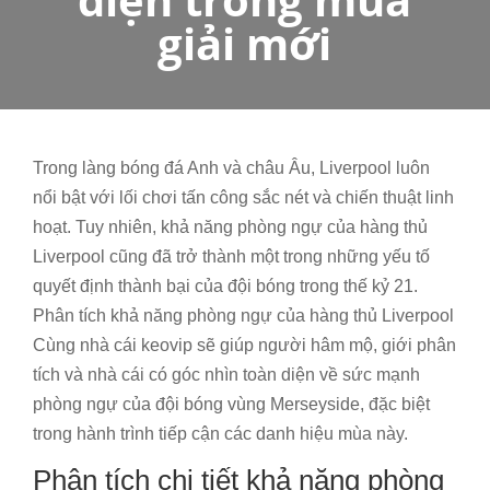
giải mới
Trong làng bóng đá Anh và châu Âu, Liverpool luôn
nổi bật với lối chơi tấn công sắc nét và chiến thuật linh
hoạt. Tuy nhiên, khả năng phòng ngự của hàng thủ
Liverpool cũng đã trở thành một trong những yếu tố
quyết định thành bại của đội bóng trong thế kỷ 21.
Phân tích khả năng phòng ngự của hàng thủ Liverpool
Cùng nhà cái keovip sẽ giúp người hâm mộ, giới phân
tích và nhà cái có góc nhìn toàn diện về sức mạnh
phòng ngự của đội bóng vùng Merseyside, đặc biệt
trong hành trình tiếp cận các danh hiệu mùa này.
Phân tích chi tiết khả năng phòng