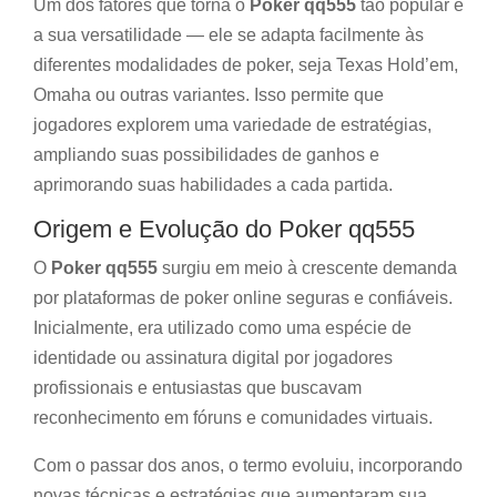
Um dos fatores que torna o
Poker qq555
tão popular é
a sua versatilidade — ele se adapta facilmente às
diferentes modalidades de poker, seja Texas Hold’em,
Omaha ou outras variantes. Isso permite que
jogadores explorem uma variedade de estratégias,
ampliando suas possibilidades de ganhos e
aprimorando suas habilidades a cada partida.
Origem e Evolução do Poker qq555
O
Poker qq555
surgiu em meio à crescente demanda
por plataformas de poker online seguras e confiáveis.
Inicialmente, era utilizado como uma espécie de
identidade ou assinatura digital por jogadores
profissionais e entusiastas que buscavam
reconhecimento em fóruns e comunidades virtuais.
Com o passar dos anos, o termo evoluiu, incorporando
novas técnicas e estratégias que aumentaram sua