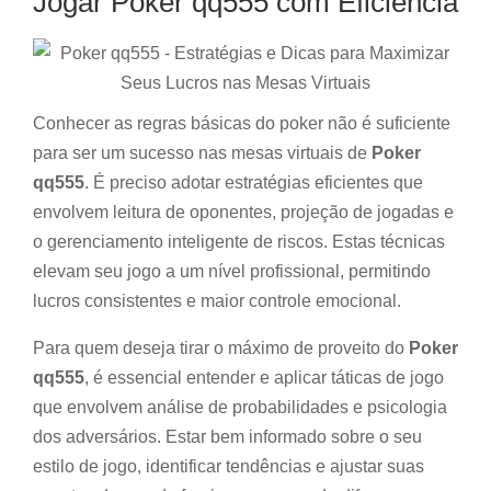
Jogar Poker qq555 com Eficiência
Conhecer as regras básicas do poker não é suficiente
para ser um sucesso nas mesas virtuais de
Poker
qq555
. É preciso adotar estratégias eficientes que
envolvem leitura de oponentes, projeção de jogadas e
o gerenciamento inteligente de riscos. Estas técnicas
elevam seu jogo a um nível profissional, permitindo
lucros consistentes e maior controle emocional.
Para quem deseja tirar o máximo de proveito do
Poker
qq555
, é essencial entender e aplicar táticas de jogo
que envolvem análise de probabilidades e psicologia
dos adversários. Estar bem informado sobre o seu
estilo de jogo, identificar tendências e ajustar suas