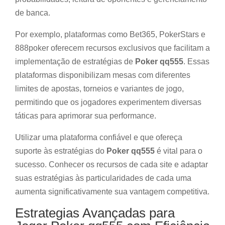
de banca.
Por exemplo, plataformas como Bet365, PokerStars e
888poker oferecem recursos exclusivos que facilitam a
implementação de estratégias de
Poker qq555
. Essas
plataformas disponibilizam mesas com diferentes
limites de apostas, torneios e variantes de jogo,
permitindo que os jogadores experimentem diversas
táticas para aprimorar sua performance.
Utilizar uma plataforma confiável e que ofereça
suporte às estratégias do
Poker qq555
é vital para o
sucesso. Conhecer os recursos de cada site e adaptar
suas estratégias às particularidades de cada uma
aumenta significativamente sua vantagem competitiva.
Estrategias Avançadas para