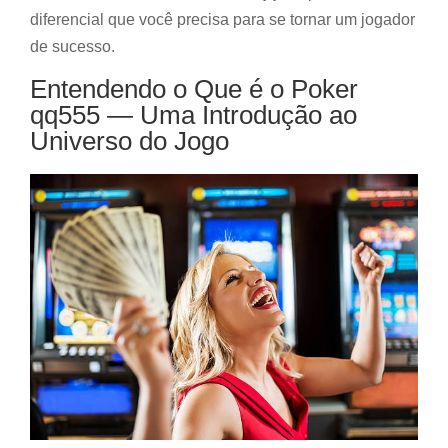
diferencial que você precisa para se tornar um jogador
de sucesso.
Entendendo o Que é o Poker
qq555 — Uma Introdução ao
Universo do Jogo