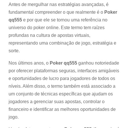
Antes de mergulhar nas estratégias avançadas, é
fundamental compreender o que realmente é o
Poker
qq555
e por que ele se tornou uma referência no
universo do poker online. Este termo tem raízes
profundas na cultura de apostas virtuais,
representando uma combinação de jogo, estratégia e
sorte.
Nos últimos anos, o
Poker qq555
ganhou notoriedade
por oferecer plataformas seguras, interfaces amigáveis
e oportunidades de lucro para jogadores de todos os
níveis. Além disso, o termo também está associado a
um conjunto de técnicas específicas que ajudam os
jogadores a gerenciar suas apostas, controlar o
financeiro e identificar as melhores oportunidades de
jogo.