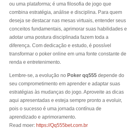
ou uma plataforma; é uma filosofia de jogo que
combina estratégia, análise e disciplina. Para quem
deseja se destacar nas mesas virtuais, entender seus
conceitos fundamentais, aprimorar suas habilidades e
adotar uma postura disciplinada fazem toda a
diferença. Com dedicação e estudo, é possível
transformar o poker online em uma fonte constante de
renda e entretenimento.
Lembre-se, a evolução no
Poker qq555
depende do
seu comprometimento em aprender e adaptar suas
estratégias às mudanças do jogo. Aproveite as dicas
aqui apresentadas e esteja sempre pronto a evoluir,
pois o sucesso é uma jornada contínua de
aprendizado e aprimoramento.
Read moer:
https://Qq555bet.com.br