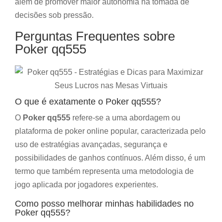
além de promover maior autonomia na tomada de
decisões sob pressão.
Perguntas Frequentes sobre
Poker qq555
O que é exatamente o Poker qq555?
O
Poker qq555
refere-se a uma abordagem ou
plataforma de poker online popular, caracterizada pelo
uso de estratégias avançadas, segurança e
possibilidades de ganhos contínuos. Além disso, é um
termo que também representa uma metodologia de
jogo aplicada por jogadores experientes.
Como posso melhorar minhas habilidades no
Poker qq555?